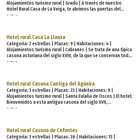
Alojamientos turismo rural | Grado | A través de nuestro
espectaculares
Hotel Rural Casa de La Veiga, te abrimos las puertas del
- — -
desconocido y privilegiado Valle de Sama de Grado para que
disfrutes de cada instante, dejándote llevar por la propia
marcha de la naturaleza, en cualquier época del año.
Queremos que encuentres el agrado y confort que merecen
Hotel rural Casa La Llanxa
las vacaciones y el descanso. El Hotel. El hotel Casa de La
Categoría: 2 estrellas | Plazas: 9 | Habitaciones: 4 |
Veiga se ha construido a partir de una antigua casona
Alojamientos turismo rural | Cabranes | Se trata de una típica
asturiana, c
casona asturiana del siglo XVIII, de la que se conservan todas
- — -
las paredes de piedra labrada. Fue hasta mediados de los
ochenta un establecimiento muy importante en el pueblo, con
bar y tienda, como los típicos de la época, que se llamaba
como el lugar, La Llanxa, o también Casa Paco. El edificio fue
Hotel rural Casona Cantiga del Agüeira
restaurado en el interior de forma funcional. Ahora es un
Categoría: 3 estrellas | Plazas: 23 | Habitaciones: 9 |
alojamiento turístico. La casa se alquila
Alojamientos turismo rural | Santa Eulalia de Oscos | El hotel:
Bienvenidos a esta antigua casona del siglo XVII,
- — -
cuidadosamente rehabilitada respetando la arquitectura
característica del occidente asturiano. Hoy transformada en
un hotel rural*** único por las actividades musicales que
brinda a todos sus huéspedes. Lugar de encuentro para
Hotel rural Casona de Cefontes
músicos que quieran combinar el trabajo y el relax en un
Categoría: 3 estrellas | Plazas: 26 | Habitaciones: 13 |
entorno tranquilo y sugerente. Ya desde la entrada, la casona