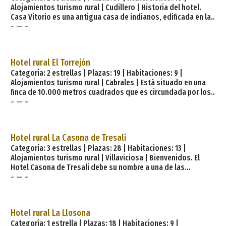
Alojamientos turismo rural | Cudillero | Historia del hotel.
Casa Vitorio es una antigua casa de indianos, edificada en la
- — -
segunda mitad del siglo XIX, cercana al palacio Selgas,
construida de materiales nobles que enaltecen la sobriedad y
elegancia característica de la casa. Dentro de ella, uno se
siente parte del pasado. En la rehabilitación de la casa, se
Hotel rural El Torrejón
han respetado de forma rigurosa todos los materiales con
Categoría: 2 estrellas | Plazas: 19 | Habitaciones: 9 |
los que fue construida inicialmente. Casa Vitorio cuenta con
Alojamientos turismo rural | Cabrales | Está situado en una
un
finca de 10.000 metros cuadrados que es circundada por los
- — -
ríos Cares y Casaño a los que se accede directamente desde
la finca. Junto al río Cares se encuentran las ruinas de un viejo
molino que una riada dejó fuera de uso y rodeado de
castaños con varios cientos de años de antiguedad. Desde el
Hotel rural La Casona de Tresali
hotel se informa y asesora sobre turismo activo de la zona.
Categoría: 3 estrellas | Plazas: 28 | Habitaciones: 13 |
Todas las habitaciones son dobles con c
Alojamientos turismo rural | Villaviciosa | Bienvenidos. El
Hotel Casona de Tresali debe su nombre a una de las
- — -
variedades más representativas de cuantas se cultivan en su
«pumarada» formada por manzanos de denominación:
Tresali. Alargue la mano y podrá coger una; alargue la vista y
podrá ver el mar; agudice el olfato y olerá a verde, a hierba, a
Hotel rural La Llosona
salitre. Puede estar seguro de que la Casona de Tresali no es
Categoría: 1 estrella | Plazas: 18 | Habitaciones: 9 |
un hotel más, supone una apuesta di