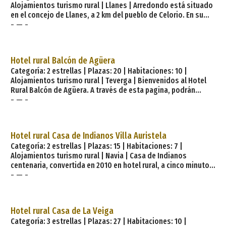
Alojamientos turismo rural | Llanes | Arredondo está situado
en el concejo de Llanes, a 2 km del pueblo de Celorio. En su
- — -
entorno se encuentran las mejores playas de todo el
municipio. La Casería de Arredondo es una construcción del
siglo XVIII que corresponde a la tipología de Quintana
Asturiana con viviendas, hórreo, cuadras y dependencia
Hotel rural Balcón de Agüera
agrícolas. Ha sido totalmente habilitada con materiales de
Categoría: 2 estrellas | Plazas: 20 | Habitaciones: 10 |
primera calidad —piedra, madera de castaño y
Alojamientos turismo rural | Teverga | Bienvenidos al Hotel
Rural Balcón de Agüera. A través de esta pagina, podrán
- — -
conocer nuestro Hotel, así como su increíble entorno natural
entre el sortilegio de la niebla, el canto del urogallo, el
caminar cansino y retozón del oso por los bosques, los
remansos cristalinos de sus ríos y sus múltiples recursos
Hotel rural Casa de Indianos Villa Auristela
para hacer de su visita un recuerdo mágico. Modestamente
Categoría: 2 estrellas | Plazas: 15 | Habitaciones: 7 |
hemos intentado crear un espacio
Alojamientos turismo rural | Navia | Casa de Indianos
centenaria, convertida en 2010 en hotel rural, a cinco minutos
- — -
de la costa occidental de Asturias. La casa cuenta con siete
habitaciones distribuidas en dos plantas, aparcamiento
privado y red wifi, entre otros servicios. Ofrecemos la
posibilidad de alquiler íntegro (7 habitaciones +; cocina).
Hotel rural Casa de La Veiga
Localización. El occidente de Asturias es una zona
Categoría: 3 estrellas | Plazas: 27 | Habitaciones: 10 |
privilegiada, con extensas playas, reservas naturales y