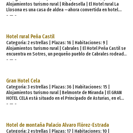
Alojamientos turismo rural | Ribadesella | El Hotel rural La
Llosona es una casa de aldea —ahora convertida en hotel
- — -
rural—, construida a partir de una antigua casería asturiana,
donde la piedra y la madera son sus señas de identidad. A
tan sólo 1,5 km del centro de la villa de Ribadesella (capital
del concejo o municipio asturiano del mismo nombre), su
Hotel rural Peña Castil
situación privilegiada es un mirador sobre la villa y vega del
Categoría: 2 estrellas | Plazas: 16 | Habitaciones: 9 |
Sella, siempre respetando la arquitectura
Alojamientos turismo rural | Cabrales | El Hotel Peña Castil se
encuentra en Sotres, un pequeño pueblo de Cabrales rodeado
- — -
por la majestuosidad de los Picos de Europa. Inaugurado en
el año 2002, incorpora todas las comodidades, manteniendo
a la vez la arquitectura y materiales tradicionales de esta
zona. El equipamiento de nuestras instalaciones y la
Gran Hotel Cela
esmerada atención harán que disfrutes de unos días
Categoría: 3 estrellas | Plazas: 36 | Habitaciones: 15 |
inolvidables en uno de los pueblos más bellos de lo
Alojamientos turismo rural | Belmonte de Miranda | El GRAN
HOTEL CELA está situado en el Principado de Asturias, en el
- — -
concejo de Belmonte de Miranda, rodeado de una gran
belleza natural, donde disfrutar de un alojamiento tranquilo,
una magnífica gastronomía y donde presenciar una gran
belleza natural. Equipamiento del hotel. El GRAN HOTEL CELA
Hotel de montaña Palacio Alvaro Flórez-Estrada
dispone de 16 amplias habitaciones distribuidas en dobles,
Categoría: 2 estrellas | Plazas: 17 | Habitaciones: 10 |
individuales y suites. Todas las habitaciones están