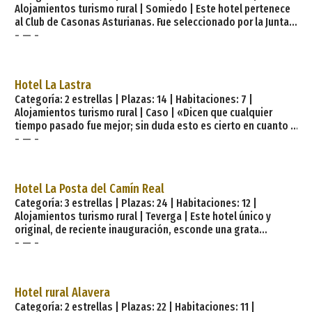
Alojamientos turismo rural | Somiedo | Este hotel pertenece
magníficamente dec
al Club de Casonas Asturianas. Fue seleccionado por la Junta
- — -
General del Principado de Asturias para representar a esta
comunidad autónoma en la campaña de promoción turística
«Lo dice todo el mundo» presentada en Shanghai con motivo
de la Exposición Universal que se celebró en la ciudad china
Hotel La Lastra
en 2010. Álvaro Flórez-Estrada: «A Francia fue un caballero,. de
Categoría: 2 estrellas | Plazas: 14 | Habitaciones: 7 |
los Flóre
Alojamientos turismo rural | Caso | «Dicen que cualquier
tiempo pasado fue mejor; sin duda esto es cierto en cuanto a
- — -
paz y sosiego.». Relájese y disfrute de la calma. Unos días en
el Hotel rural La Lastra le harán olvidar todas sus
preocupaciones: en él encontrará todos los alicientes para
hacer de su estancia en Caso una experiencia inolvidable.
Hotel La Posta del Camín Real
Emplazado en una casona asturiana del siglo XVIII, un edificio
Categoría: 3 estrellas | Plazas: 24 | Habitaciones: 12 |
de alto valor histórico, con
Alojamientos turismo rural | Teverga | Este hotel único y
original, de reciente inauguración, esconde una grata
- — -
sorpresa. Cada una de sus habitaciones está decorada y
ambientada en un famoso caballo. Podemos alojarnos en la
habitación destinada a Marengo, el caballo de Napoleón, o en
la habitación dedicada a Rocinante, el literario caballo de Don
Hotel rural Alavera
Quijote. El hotel cuenta con un total de 12 habitaciones: 9
Categoría: 2 estrellas | Plazas: 22 | Habitaciones: 11 |
habitaciones dobles y 3 habitaciones individuales.