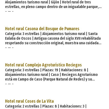
Alojamientos turismo rural | Gijón | Hotel rural de tres
destila un ambiente de a
estrellas, en pleno campo dentro de un inigualable parque,
- — -
pero a tan solo cinco minutos del centro de la ciudad de Gijón
y sus playas. Rodeado de jardines (de uso exclusivo para los
clientes del hotel). El hotel, presenta un aspecto rústico
combinado con las prestaciones más modernas para
Hotel rural Casona del Bosque de Pumares
satisfacer las necesidades y deseos de los clientes sobre
Categoría: 3 estrellas | Alojamientos turismo rural | Santa
tranquilidad y comodidad. Las vistas desde el Hotel nos
Eulalia de Oscos | Antigua casona del siglo XVII rehabilitada
muestran u
respetando su construcción original, muestra una cuidada
- — -
decoración, con muebles antiguos restaurados. Situada en
un pequeño valle de Santa Eulalia de Oscos rodeado de
árboles autóctonos —robles, castaños, avellanos, tejos—,
junto al río Agüeira. El hotel dispone de una lareira —antigua
Hotel rural Complejo Agroturístico Reciegos
cocina— con chimenea, un hermoso salón con piano,
Categoría: 3 estrellas | Plazas: 19 | Habitaciones: 8 |
Alojamientos turismo rural | Caso | Reciegos Agroturismo
está en Campo de Caso (Parque Natural de Redes) y su
- — -
actividad gira en torno a la producción, comercialización y
venta del quesu casín. Dirigido por Marigel Álvarez, «Quesera
Mayor de Asturias» y Medalla de Asturias 2012 en su categoría
de plata, está formado por un hotel rural de 8 habitaciones,
Hotel rural Coses de La Vita
la quesería, una agrotienda y un establo con vacas casinas.
Categoría: 2 estrellas | Plazas: 8 | Habitaciones: 3 |
Reciegos es el nombre