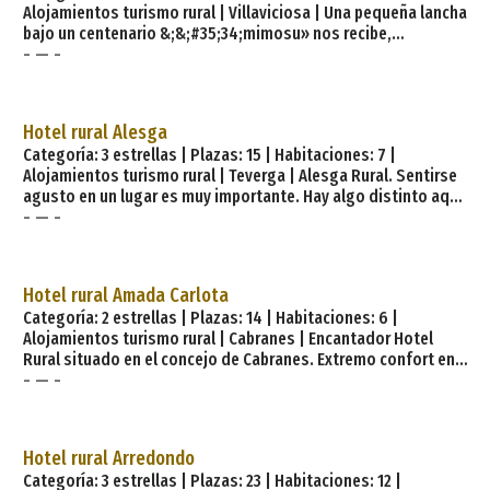
Alojamientos turismo rural | Villaviciosa | Una pequeña lancha
bajo un centenario &;&;#35;34;mimosu» nos recibe,
- — -
anticipándonos el doble paisaje que rodea el hotel: verde a
un lado, la ría al otro, la montaña abrazando al mar…, la casa,
dentro de una finca de seis mil metros cuadrados, con
árboles frutales, una huerta y corral propio que es la alegría
Hotel rural Alesga
de nuestros visitantes más pequeños; cuenta además con
Categoría: 3 estrellas | Plazas: 15 | Habitaciones: 7 |
una
Alojamientos turismo rural | Teverga | Alesga Rural. Sentirse
agusto en un lugar es muy importante. Hay algo distinto aquí.
- — -
Algo que no parece propio de un hotel o, por lo menos, algo
que lo hace diferente. Es acogedor y bonito, respira
naturaleza y el encanto de lo rural, pero esa sensación
especial.. Esa sensación tiene mucho más que ver con la
Hotel rural Amada Carlota
música del río, que transcurre tan cerca, que con cualquiera
Categoría: 2 estrellas | Plazas: 14 | Habitaciones: 6 |
de las muchas comodidades de las que dispone, qu
Alojamientos turismo rural | Cabranes | Encantador Hotel
Rural situado en el concejo de Cabranes. Extremo confort en
- — -
las inmediaciones de la Sierra del Sueve y en el corazón de la
Comarca de la Sidra. Nueva construcción con diversos
elementos de diseño que muestran a través de sus
ventanales, como si de un escaparate se tratase, los Picos
Hotel rural Arredondo
de Europa y el Parque Natural de Redes, ambos en toda su
Categoría: 3 estrellas | Plazas: 23 | Habitaciones: 12 |
extensión. Ubicación perfecta entre los concejos de Villavicio