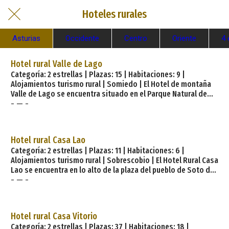
Hoteles rurales
Asturias
Occidente
Centro
Oriente
4 
Hotel rural Valle de Lago
Categoría: 2 estrellas | Plazas: 15 | Habitaciones: 9 |
Alojamientos turismo rural | Somiedo | El Hotel de montaña
Valle de Lago se encuentra situado en el Parque Natural de
- — -
Somiedo en el pueblo del mismo nombre, Valle de Lago, a
unos 8 km de Pola de Somiedo, capital del concejo. El hotel
ocupa un contundente edificio de piedra que en su día fueron
las antiguas escuelas del pueblo y que, en los años 90, fue
Hotel rural Casa Lao
transformado en hotel por el ayuntamiento de Somiedo
Categoría: 2 estrellas | Plazas: 11 | Habitaciones: 6 |
como iniciativa para activar el turismo en la zona. Ha sido
Alojamientos turismo rural | Sobrescobio | El Hotel Rural Casa
renova
Lao se encuentra en lo alto de la plaza del pueblo de Soto de
- — -
Agues, lo que nos permite tener unas vistas preciosas de
nuestras montañas: el pico Cuyargayos, el monte de Llaímu,
la foz del Nozalín,.. Desde aquí podemos comenzar, la tan
popular, Ruta del Alba, posiblemente una de las rutas más
Hotel rural Casa Vitorio
bellas de Asturias, subir al pico Retriñón, cumbre del concejo
Categoría: 2 estrellas | Plazas: 37 | Habitaciones: 18 |
de Sobrescobio o recorrer todo el Par