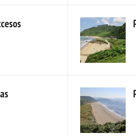
ccesos
das