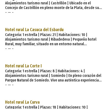
Alojamientos turismo rural | Castrillón | Ubicado en el
Apar
Concejo de Castrillón en pleno monte de la Plata, desde su
- — -
atalaya se divisan las aguas del Mar Cantábrico y la famosa
playa de Salinas. A dos kilómetros del centro de Avilés y a 25
de Gijón y a 30 de Oviedo el hotel está perfectamente
comunicado con los grandes núcleos de población del
Hotel rural La Casuca del Esbardu
Principado. Playas, glamour, surf y una mina de carbón que
Categoría: 1 estrella | Plazas: 21 | Habitaciones: 10 |
«va bajo el mar». Vocación oceánica y navegante,
Alojamientos turismo rural | Ribadedeva | Pequeño hotel
Rural, muy familiar, situado en un entorno natural
- — -
inmejorable, en la frontera entre Asturias y Cantabria.
Construido inicialmente hace más de 100 años ha sido
restaurado manteniendo el encanto arquitectónico y el aire
que se quiso dar en aquel entonces. Al entrar huele a madera,
Hotel rural La Corte I
de roble y de castaño, sus techos, puertas, ventanas y la
Categoría: 1 estrella | Plazas: 8 | Habitaciones: 4 |
escalera que nos lleva a la primera planta están hechas de
Alojamientos turismo rural | Somiedo | En pleno corazón del
madera n
Parque Natural de Somiedo. Vive una auténtica experiencia
- — -
rural y montañera desde la mejor situación, en la zona más
protegida. El Hotel Rural La Corte de Somiedo es una casa de
campo restaurada del siglo XIX que dispone de restaurante y
está situada al sur de Asturias, a solo 10 km de la AS-227, en
Hotel rural La Curva
la reserva natural de Somiedo. Todas sus bonitas
Categoría: 1 estrella | Plazas: 18 | Habitaciones: 10 |
habitaciones cuentan con TV de pantalla plana, te