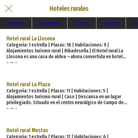
Hoteles rurales
Asturias
Occidente
Centro
Oriente
4 
Hotel rural La Llosona
Categoría: 1 estrella | Plazas: 18 | Habitaciones: 9 |
Alojamientos turismo rural | Ribadesella | El Hotel rural La
Llosona es una casa de aldea —ahora convertida en hotel
- — -
rural—, construida a partir de una antigua casería asturiana,
donde la piedra y la madera son sus señas de identidad. A
tan sólo 1,5 km del centro de la villa de Ribadesella (capital
del concejo o municipio asturiano del mismo nombre), su
Hotel rural La Plaza
situación privilegiada es un mirador sobre la villa y vega del
Categoría: 1 estrella | Plazas: 11 | Habitaciones: 5 |
Sella, siempre respetando la arquitectura
Alojamientos turismo rural | Caso | Descansa en un lugar
privilegiado. Situado en el centro neurálgico de Campo de
- — -
Caso, capital del concejo, en pleno corazón del Parque
Natural de Redes, frente al ayuntamiento, en la Plaza del
mismo nombre.. Abre la ventana, descubre como despierta el
Parque de Redes, impresionante. Uno de los atractivos de
Hotel rural Mestas
este paraje, es el Centro de Interpretacion de la Naturaleza, a
Categoría: 1 estrella | Plazas: 12 | Habitaciones: 6 |
escasos 150 m. del hotel. La piscina municipal, se encuentra