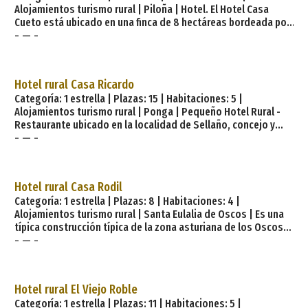
Alojamientos turismo rural | Piloña | Hotel. El Hotel Casa
Cueto está ubicado en una finca de 8 hectáreas bordeada por
- — -
el río La Marea. La construcción original es la típica de las
casonas solariegas asturianas. A pesar de la reciente
restauración mantiene el encanto y el señorío que caracteriza
a este tipo de casas de aldea. ¡Un lugar ideal para descansar
Hotel rural Casa Ricardo
con tranquilidad, aire puro y comodidad&;&;#35;33;.
Categoría: 1 estrella | Plazas: 15 | Habitaciones: 5 |
Habitacion
Alojamientos turismo rural | Ponga | Pequeño Hotel Rural -
Restaurante ubicado en la localidad de Sellaño, concejo y
- — -
Parque Natural de Ponga, a 20 Km de Cangas de Onís. La
localidad de Sellaño es la puerta de entrada al Parque Natural
de Ponga, concejo montañoso del oriente asturiano de gran
belleza natural y paisajistica. Ponga es un lugar ideal para
Hotel rural Casa Rodil
descansar, practicar senderismo y todo tipo de actividades
Categoría: 1 estrella | Plazas: 8 | Habitaciones: 4 |
deportivas al aire libre. Servicios establecimien
Alojamientos turismo rural | Santa Eulalia de Oscos | Es una
típica construcción típica de la zona asturiana de los Oscos
- — -
rehabilitada y acondicionada como hotel rural (abierto todo
el año) con todos los servicios y comodidades necesarios
para ofrecer al viajero un lugar confortable en un entorno
privilegiado. INSTALACIONES Y SERVICIOS. Cuatro
Hotel rural El Viejo Roble
habitaciones, todas con baño propio y una con terraza.
Categoría: 1 estrella | Plazas: 11 | Habitaciones: 5 |
Calefacción y agua caliente. Salón comunal con televisión.