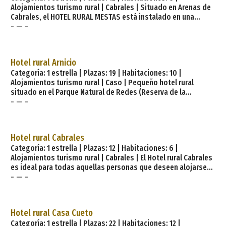
Alojamientos turismo rural | Cabrales | Situado en Arenas de
tambi
Cabrales, el HOTEL RURAL MESTAS está instalado en una
- — -
antigua casona, totalmente rehabilitada, para que disfrutes
de la tradición y del entorno natural. Tenemos a tu
disposición 6 amplias habitaciones, todas con baño y
televisión, de las cuales 2 son matrimoniales y 4 son dobles.
Hotel rural Arnicio
Disfruta de las comodidades de nuestro Hotel, de la
Categoría: 1 estrella | Plazas: 19 | Habitaciones: 10 |
gastronomía de nuestra región, de las rutas turísticas p
Alojamientos turismo rural | Caso | Pequeño hotel rural
situado en el Parque Natural de Redes (Reserva de la
- — -
Biosfera). Se encuentra en una antigua casona de indianos
del S. XIX conservando las estructuras de piedra y madera.
Comida tradicional en nuestro comedor. Especialidad en
fabes con jabalí. En la zona se pueden hacer rutas a caballo,
Hotel rural Cabrales
en bicicleta, en 4x4, observar la berrea de los venados y
Categoría: 1 estrella | Plazas: 12 | Habitaciones: 6 |
distintas actividades que realizamos desde el hotel según la
Alojamientos turismo rural | Cabrales | El Hotel rural Cabrales
temporada
es ideal para todas aquellas personas que deseen alojarse
- — -
en Cabrales, la puerta de entrada a los Picos de Europa. El
Hotel rural Cabrales abrió sus puertas en 1889 y desde
entonces ofrece sus servicios a viajeros y turistas. A pesar de
la centenaria longevidad del hostal, éste ha sido remodelado
Hotel rural Casa Cueto
en numerosas ocasiones, y actualmente cuenta con unas
Categoría: 1 estrella | Plazas: 22 | Habitaciones: 12 |
modernas instalaciones: Calefacción Televisión Cafeter