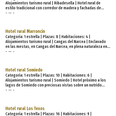
Alojamientos turismo rural | Ribadesella | Hotel rural de
estilo tradicional con corredor de madera y fachadas de
- — -
piedra caliza, ubicado en Sardalla, a 3 Km de las playas de
Ribadesella. Dispone de jardín muy variado, para los amantes
de la naturaleza. Las vistas son tanto de la desembocadura
del río Sella como de los Picos de Europa. Situada en la costa
Hotel rural Marroncín
oriental de Asturias, a los pies de los Picos de Europa,
Categoría: 1 estrella | Plazas: 8 | Habitaciones: 4 |
Ribadesella ofrece al visitante una amplia variedad de
Alojamientos turismo rural | Cangas del Narcea | Enclavado
atractivos: pa
en las mestas, en Cangas del Narcea, en plena naturaleza en
- — -
la zona occidental asturiana. Sus 4 completas habitaciones
tienen vistas al río Luiña, además el hotel ocupa una bonita
casa de campo rodeada de plantas y árboles frutales con
conexión Wi-Fi incluída. Cuenta con un restaurante que sirve
Hotel rural Somiedo
platos elaborados con productos locales de temporada
Categoría: 1 estrella | Plazas: 10 | Habitaciones: 6 |
dónde poder degustar el excelente vino de la zona con d
Alojamientos turismo rural | Somiedo | Hotel próximo a los
lagos de Somiedo con preciosas vistas sobre un nutrido
- — -
bosque de hayas y picos tan emblemáticos como el Rebezu.
Un lugar ideal para descansar y disfrutar de la naturaleza en
estado puro. El hotel cuenta también con una tienda de
artesanía y alimentación. Servicios establecimiento:
Hotel rural Los Texos
Calefacción Parking Internet Wifi Televisión Sala reuniones
Categoría: 1 estrella | Plazas: 16 | Habitaciones: 9 |
Salón con TV Servicio recepción Servicios h