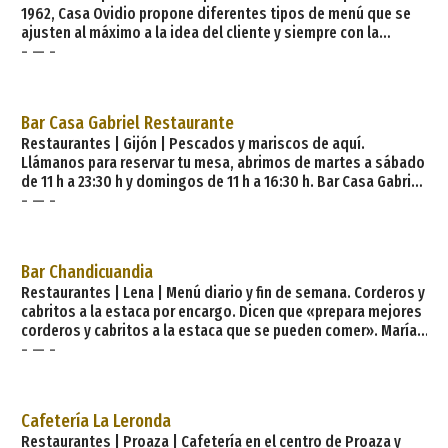
1962, Casa Ovidio propone diferentes tipos de menú que se
ajusten al máximo a la idea del cliente y siempre con la
- — -
máxima flexibilidad. El restaurante se encuentra situado muy
cerca del pantano de Trasona y es un sitio habitual para
celebraciones y banquetes especializado en platos de la
gastronomía asturiana. Destacan las fabes con jabalí, el pixín
Bar Casa Gabriel Restaurante
(rape) en salsa de oricios y el pote asturiano con guarni
Restaurantes | Gijón | Pescados y mariscos de aquí.
Llámanos para reservar tu mesa, abrimos de martes a sábado
de 11 h a 23:30 h y domingos de 11 h a 16:30 h. Bar Casa Gabriel
- — -
es un pequeño rinconcito en el centro de Gijón donde podrás
venir a degustar los mejores platos a base de pescados y
mariscos del Cantábrico. Te ofrecemos, a diario, lo mejor del
mar, manteniendo la esencia del producto en todos nuestros
Bar Chandicuandia
platos. Nuestra carta es
Restaurantes | Lena | Menú diario y fin de semana. Corderos y
cabritos a la estaca por encargo. Dicen que «prepara mejores
corderos y cabritos a la estaca que se pueden comer». María
- — -
Jesús Delgado y Daniel García regentan en Los Pontones el
bar Chandicuandia, conocido por su cabrito y cordero a la
estaca. Significado de Chandicuandia: «llano de la cuaña, del
lugar escondido». Fronteriza con la Meseta, Lena ha sido
Cafetería La Leronda
plaza def
Restaurantes | Proaza | Cafetería en el centro de Proaza y