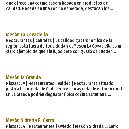
que ofrece una cocina casera basada en productos de
calidad. Basada en una cocina esmerada, destacan los
- — -
chuletones de buey, los pescados frescos (al horno, a la
plancha o a la espalda) y una amplia gama de cachopos.
Además se sirven menús diarios y especiales los domingos.
Próximo a la plaza de la iglesia, dispone de una amplia
Mesón La Covaciella
terraza.&;nbsp;. Servicios: Pescados del Cantábrico
Restaurantes | Cabrales | La calidad gastronómica de la
Servicios:
región está fuera de toda duda y el Mesón La Covaciella es un
claro ejemplo de que sin lujos pero con gusto se pueden
- — -
degustar increíbles platos a precios asequibles. Este
restaurante es toda una garantía. Sin lujos —ni falta que
hacen— pero decorado con mucho gusto. Los platos:
espectaculares. Comida casera y de calidad. Hay que dejar
Mesón la Granda
sitio para los postres porque sino te ar
Plazas: 29 | Restaurantes | Valdés | Restaurante situado
justo a la entrada de Cadavedo en un agradable entorno rural.
En La Granda podrán degustar típica cocina asturiana:
- — -
fabada, fabes con almejes, fabes con centollu.. Dispone de
menú diario (todos los días, festivos y fines de semana),
tapas variadas y postres caseros. En su amplia carta
encontraremos variadas raciones, platos combinados,
Mesón Sidrería El Carro
buenas carnes y pescado fresco de la zona. Especialidades:
Plazas: 24 | Restaurantes | Oviedo | Mesón Sidrería El Carro
Paella de Ma