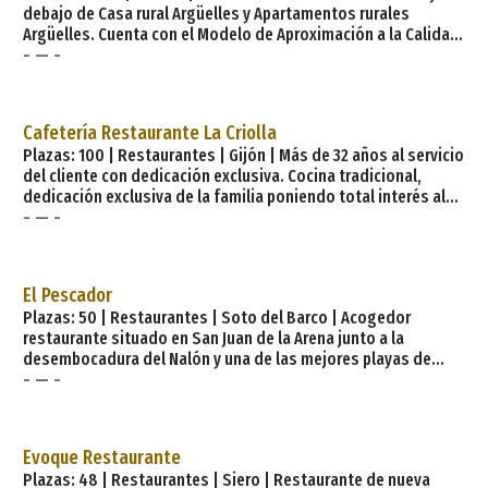
debajo de Casa rural Argüelles y Apartamentos rurales
Argüelles. Cuenta con el Modelo de Aproximación a la Calidad
- — -
Turística (MACT). Se puede comer: embutidos, coquetas,
cachopo, filete, huevos con jamón, tostas, revueltos.
Vestigios medievales como Bandujo —uno de los pocos
pueblos medievales conservados en Asturias— y la Torre de
Cafetería Restaurante La Criolla
Proaza, Palacio de los González Tuñón en Proaza, el
Plazas: 100 | Restaurantes | Gijón | Más de 32 años al servicio
del cliente con dedicación exclusiva. Cocina tradicional,
dedicación exclusiva de la familia poniendo total interés al
- — -
servicio del cliente. Local céntrico con amplia carta. Servicios:
Menú diario Prehistórico y romano, revolucionario, urbano,
minero, metalúrgico, vanguardista, marinero, cosmopolita,
festivo y hospitalario. Así es el concejo de Gijón. Los
El Pescador
romanos se enamoraron de Gijón
Plazas: 50 | Restaurantes | Soto del Barco | Acogedor
restaurante situado en San Juan de la Arena junto a la
desembocadura del Nalón y una de las mejores playas de
- — -
Asturias. A unos 15 minutos de Avilés y Cudillero y a 5 minutos
del aeropuerto, este restaurante presenta una buena oferta
de pescados y mariscos del Cantábrico, que junto a las
angulas en temporada, son la base de su cocina. Del puerto
Evoque Restaurante
directo a la mesa. Especialidades: Angula, pescados y
Plazas: 48 | Restaurantes | Siero | Restaurante de nueva
mariscos del cantábr