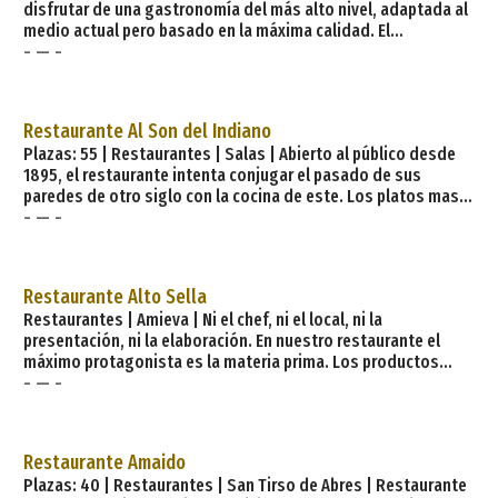
disfrutar de una gastronomía del más alto nivel, adaptada al
medio actual pero basado en la máxima calidad. El
- — -
restaurante consta de dos espacios diferenciados, una parte
de barra donde se puede degustar una selección de vinos por
copas o cervezas de calidad, acompañadas de una carta de
tapas y un picoteo informal y desenfadado. En el otro
Restaurante Al Son del Indiano
espacio de comedor, cocina de mercado que alterna eleme
Plazas: 55 | Restaurantes | Salas | Abierto al público desde
1895, el restaurante intenta conjugar el pasado de sus
paredes de otro siglo con la cocina de este. Los platos mas
- — -
clásicos conviven con otros que sin perder su esencia sufren
una leve transformación para actualizarlos a los tiempos que
corren, como las croquetas líquidas de ortigas o el cachopo
de buey con humus y tomate. Especialidades: Croquetas
Restaurante Alto Sella
líquidas de ortigas con queso de cabra y reducci&
Restaurantes | Amieva | Ni el chef, ni el local, ni la
presentación, ni la elaboración. En nuestro restaurante el
máximo protagonista es la materia prima. Los productos
- — -
naturales de la tierra con los que elaboramos nuestros
platos: el cochinillo, la fabada, el pote, el lomo, el picadillo,
las morcillas, la caza, las tartas caseras, el arroz con leche,
los quesos.. todo elaborado con productos frescos y
Restaurante Amaido
naturales, respetando y manteniendo los platos tradi
Plazas: 40 | Restaurantes | San Tirso de Abres | Restaurante