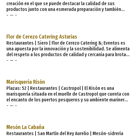
creación en el que se puede destacar la calidad de sus
productos junto con una esmerada preparación y también
- — -
disfrutar de una copa en su Pub. Se pueden degustar platos
tradicionales de la cocina asturiana tales como arroces,
carnes rojas, pescados del Cantábrico, caza, etc., junto con
algún plato de cocina actualizada como la fritada de pulpo,
Flor de Cerezo Catering Asturias
carpaccio de solomillo de ternera y postres caseros. Su c
Restaurantes | Siero | Flor de Cerezo Catering &; Eventos es
una apuesta por la innovación y la sostenibilidad. Se alimenta
del respeto a los productos de calidad y cercanía para brotar
- — -
en forma de Eventos únicos. Creemos que la tradición es la
base de la gastronomía y la desarrollamos incorporando
elementos de la gastronomía internacional, nuevas técnicas
de cocina y toda nuestra creatividad. Flor de Cerezo Catering
Marisquería Risón
Asturias n
Plazas: 52 | Restaurantes | Castropol | El Risón es una
marisquería situada en el muelle de Castropol que cuenta con
el encanto de los puertos pesqueros y su ambiente marinero.
- — -
Dispone de comedor y tres terrazas, una de ellas elevada,
desde la que podrás divisar toda la ría del Eo hasta su
desembocadura en el mar. Podrás degustar toda clase de
marisco propio de nuestra zona, inigualable por su calidad y
Mesón La Cabaña
frescura, tan fresco que lo podrás escoger de nuestra
Restaurantes | San Martín del Rey Aurelio | Mesón-sidrería