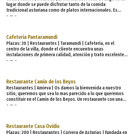
lugar donde se puede disfrutar tanto de la comida
tradicional asturiana como de platos internacionales. Es
- — -
posible deleitarse con una fabada o con la mejor carne
somedana mientras se contempla la belleza del paisaje a
través de la ventana. También se pueden saborear deliciosos
platos como el bacalao con «vinho verde». «Restaurante
Cafetería Pantaramundi
Valle de Lago» es un restaurante que respeta lo tradicional
Plazas: 30 | Restaurantes | Taramundi | Cafetería, en el
con la nueva cocina.
centro de la villa, donde el cliente encuentra unas
instalaciones de primera calidad, atención y trato excelente
- — -
por parte de nuestro personal. Donde además puede adquirir
todos y cada uno de los productos. Para comprar productos
naturales, sin ningún tipo de aditivos. pan de trigo, centeno o
casero, maíz, integral, empanadas, bizcochos, magdalenas,
Restaurante Camín de los Beyos
todo tipo de bollería y pastelería. Nuestra pr
Restaurantes | Amieva | Os damos la bienvenida a nuestro
sitio, queremos que sea lo mas parecido a lo que queremos
constituir en el Camin de los Beyos. Un restaurante con una
- — -
cocina evolutiva que reúne modernidad y tradición,
basándose en la creatividad y el producto. Nuestras recetas
se caracterizan por su sugerencia y atrevimiento, con una
técnica innovadora pero con sabores e ingredientes
Restaurante Casa Ovidio
tradicionales de la cocina de siempre. El nuevo Restaurante
Plazas: 200 | Restaurantes | Corvera de Asturias | Fundada en