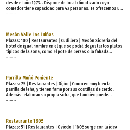
desde el año 1973. . Dispone de local climatizado cuyo
comedor tiene capacidad para 42 personas. Te ofrecemos un
- — -
menú diario de lunes a viernes y todos los fines de semana
dos menús especiales a elegir. Tenemos una amplia carta de
tapas y raciones. Entre nuestras especialidades resaltar los
callos caseros y los cachopos (seguro que repetirás) sin
Mesón Valle Las Luiñas
dejar atrás nuestros riquísimos postr
Plazas: 100 | Restaurantes | Cudillero | Mesón Sidrería del
hotel de igual nombre en el que se podrá degustar los platos
típicos de la zona, como el pote de berzas o la fabada
- — -
asturiana. Este restaurante, que trabaja con productos
procedentes del valle, ofrece también una gran variedad de
tapas, pinchos y raciones, siempre acompañados de un buen
culín de sidra. Son dignos de mención sus postres caseros
Parrilla Muñó Poniente
hechos con las recetas más tradicionales
Plazas: 75 | Restaurantes | Gijón | Conocen muy bien la
parrilla de leña, y tienen fama por sus costillas de cerdo.
Además, elaboran su propia sidra, que también puede
- — -
armonizarse con chipirones a la plancha, tortos, patatas tres
salsas o pastel de cabracho. Es un clásico en Gijón desde
hace más de 20 años.&;nbsp;. Prehistórico y romano,
revolucionario, urbano, minero, metalúrgico, vanguardista,
Restaurante 180º
marinero, cosmopolita, festivo y hospital
Plazas: 51 | Restaurantes | Oviedo | 180º surge con la idea