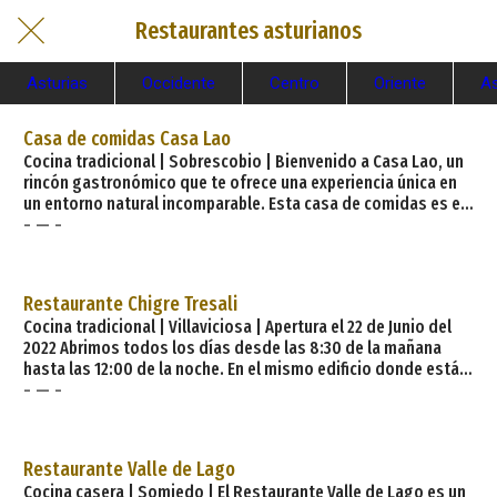
Restaurantes asturianos
Asturias
Occidente
Centro
Oriente
A
Casa de comidas Casa Lao
Cocina tradicional | Sobrescobio | Bienvenido a Casa Lao, un
rincón gastronómico que te ofrece una experiencia única en
un entorno natural incomparable. Esta casa de comidas es el
- — -
lugar ideal para disfrutar de una auténtica comida casera,
acompañada de una refrescante sidra asturiana. El menú de
Casa Lao está lleno de opciones deliciosas que destacan los
sabores tradicionales de la región. Ofrecemos: Embutidos y
Restaurante Chigre Tresali
quesos asturianos de excelente calidad. Cachopos, filetes
Cocina tradicional | Villaviciosa | Apertura el 22 de Junio del
empan
2022 Abrimos todos los días desde las 8:30 de la mañana
hasta las 12:00 de la noche. En el mismo edificio donde está
- — -
situado El Hotel Casona de Tresali, abrimos un Restaurante
Chigre, seguimos manteniendo piedra, maderas nobles y un
entorno rústico con un ambiente cálido y muy agradable.
Nuestro propósito es dar un servicio de calidad, con lo cual
Restaurante Valle de Lago
trabajamos productos de primera calidad, practicamos la
Cocina casera | Somiedo | El Restaurante Valle de Lago es un
«Cocina de Pa