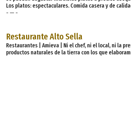
Los platos: espectaculares. Comida casera y de calidad
- — -
Restaurante Alto Sella
Restaurantes | Amieva | Ni el chef, ni el local, ni la 
productos naturales de la tierra con los que elaboramos 
caseras, el arroz con leche, los quesos.. todo elabor
- — -
Restaurante Arbidel
Plazas: 32 | Restaurantes | Ribadesella | Precios medios
Guía señala su restaurante como una «¡joya gastronómi
son claves. Venga a conocernos y disfrute de una ex
- — -