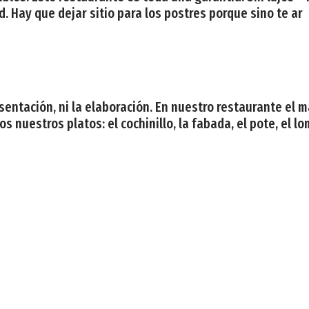
. Hay que dejar sitio para los postres porque sino te ar
presentación, ni la elaboración. En nuestro restaurante el
nuestros platos: el cochinillo, la fabada, el pote, el lomo
ado con productos frescos y naturales, respetando y mant
: De 40 € a 79 €. 1 estrella Michelín. En el año 2013, Jaim
ca&;&;#35;33;» y aplaude su sala rústica-actual, así com
periencia gastron&