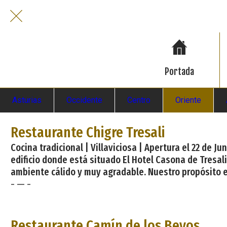
Portada
Asturias
Occidente
Centro
Oriente
Restaurante Chigre Tresali
Cocina tradicional | Villaviciosa | Apertura el 22 de J
edificio donde está situado El Hotel Casona de Tresa
ambiente cálido y muy agradable. Nuestro propósito es
- — -
Pa
Restaurante Camín de los Beyos