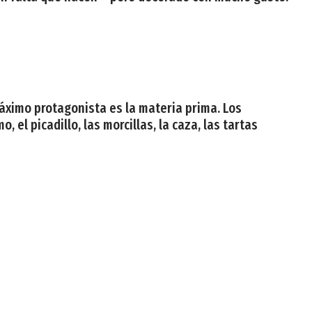
 máximo protagonista es la materia prima. Los
, el picadillo, las morcillas, la caza, las tartas
eniendo los platos tradi
e Uz logró la estrella para Arbidel, en Ribadesella. La
o su terraza. La apuesta por el producto y la calidad