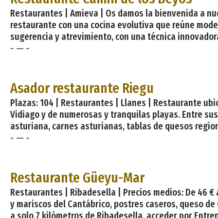
Restaurantes | Amieva | Os damos la bienvenida a nue
restaurante con una cocina evolutiva que reúne modern
sugerencia y atrevimiento, con una técnica innovador
- — -
Asador restaurante Riegu
Plazas: 104 | Restaurantes | Llanes | Restaurante ubi
Vidiago y de numerosas y tranquilas playas. Entre su
asturiana, carnes asturianas, tablas de quesos regiona
- — -
Restaurante Güeyu-Mar
Restaurantes | Ribadesella | Precios medios: De 46 € 
y mariscos del Cantábrico, postres caseros, queso d
a solo 7 kilómetros de Ribadesella, acceder por Entr