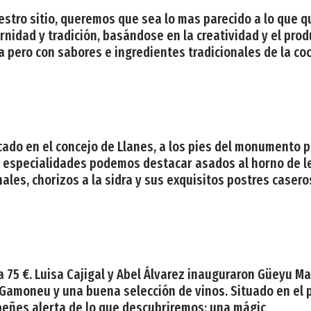
stro sitio, queremos que sea lo mas parecido a lo que q
idad y tradición, basándose en la creatividad y el prod
a pero con sabores e ingredientes tradicionales de la co
cado en el concejo de Llanes, a los pies del monumento 
s especialidades podemos destacar asados al horno de leñ
les, chorizos a la sidra y sus exquisitos postres caseros
a 75 €. Luisa Cajigal y Abel Álvarez inauguraron Güeyu M
e Gamoneu y una buena selección de vinos. Situado en el
epeñes alerta de lo que descubriremos: una mágic