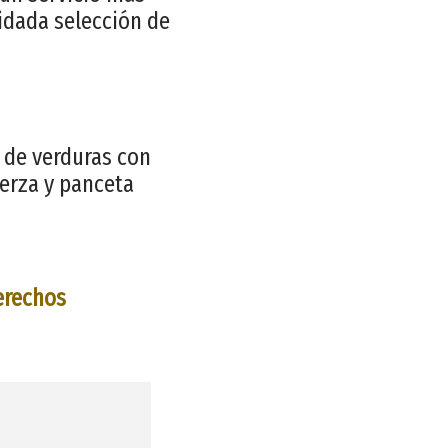
idada selección de
 de verduras con
berza y panceta
erechos