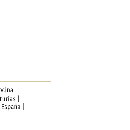
ocina
turias |
 España |