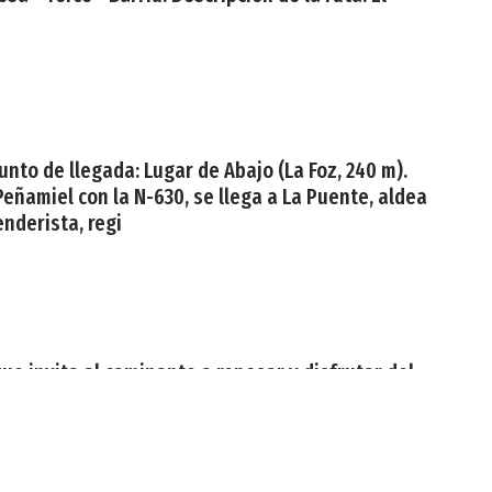
unto de llegada: Lugar de Abajo (La Foz, 240 m).
 Peñamiel con la N-630, se llega a La Puente, aldea
enderista, regi
e invita al caminante a reposar y disfrutar del
 kilómetros de Vegadeo, aguas arriba del río Suarón.
n un ligero ascenso inmer