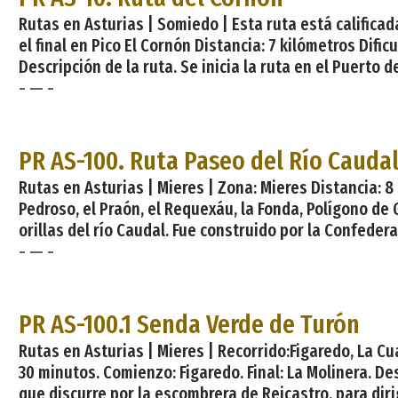
Rutas en Asturias | Somiedo | Esta ruta está califica
el final en Pico El Cornón Distancia: 7 kilómetros Difi
Descripción de la ruta. Se inicia la ruta en el Puerto
- — -
PR AS-100. Ruta Paseo del Río Cauda
Rutas en Asturias | Mieres | Zona: Mieres Distancia: 8
Pedroso, el Praón, el Requexáu, la Fonda, Polígono de 
orillas del río Caudal. Fue construido por la Confedera
- — -
PR AS-100.1 Senda Verde de Turón
Rutas en Asturias | Mieres | Recorrido:Figaredo, La Cuad
30 minutos. Comienzo: Figaredo. Final: La Molinera. Des
que discurre por la escombrera de Reicastro, para diri