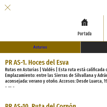
Portada
Asturias
PR AS-1. Hoces del Esva
Rutas en Asturias | Valdés | Esta ruta está calificad
Emplazamiento: entre las Sierras de Silvallana y Adráu
aconsejada: verano y otoño. Accesos: Desde Luarca, 1
- — -
PR AS-10. Ruta del Cornón