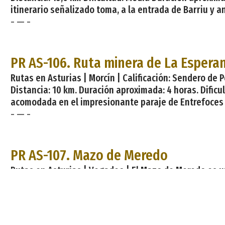
itinerario señalizado toma, a la entrada de Barriu y 
- — -
PR AS-106. Ruta minera de La Espera
Rutas en Asturias | Morcín | Calificación: Sendero de 
Distancia: 10 km. Duración aproximada: 4 horas. Dificul
acomodada en el impresionante paraje de Entrefoces y a
- — -
PR AS-107. Mazo de Meredo
Rutas en Asturias | Vegadeo | El Mazo de Meredo es u
maravilloso paisaje que le rodea. Descripción. La ruta
Cruzamos el conocido Puente Romano y tomamos el cam
- — -