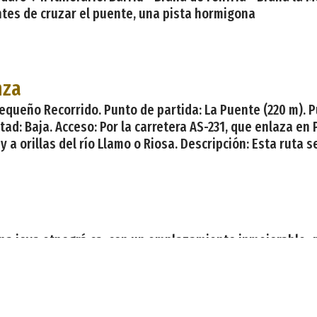
antes de cruzar el puente, una pista hormigona
nza
Pequeño Recorrido. Punto de partida: La Puente (220 m). P
tad: Baja. Acceso: Por la carretera AS-231, que enlaza en
 orillas del río Llamo o Riosa. Descripción: Esta ruta s
na joya etnográ ca, con un emplazamiento inmejorable, qu
 se inicia en la localidad de Piantón, situada a unos dos
ino de la izquierda hacia Arcilo. La senda comienza co