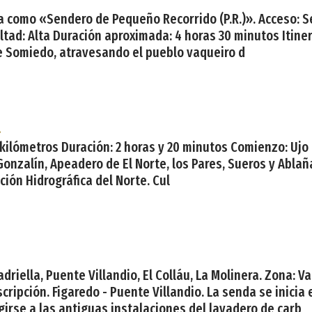
da como «Sendero de Pequeño Recorrido (P.R.)». Acceso: Se
cultad: Alta Duración aproximada: 4 horas 30 minutos Itine
 de Somiedo, atravesando el pueblo vaqueiro d
l
 kilómetros Duración: 2 horas y 20 minutos Comienzo: Ujo F
Gonzalín, Apeadero de El Norte, los Pares, Sueros y Ablañ
ción Hidrográfica del Norte. Cul
riella, Puente Villandio, El Colláu, La Molinera. Zona: Val
cripción. Figaredo - Puente Villandio. La senda se inicia e
girse a las antiguas instalaciones del lavadero de carb