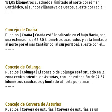
121,05 kilómetros cuadrados, limitado al norte por el mar
Cantábrico, al sur por Villanueva de Oscos, al este por Tapia
- — -
de Casariego, El Franco y Boal y al oeste por Vegadeo y por la
ría del Eo. Está a una distancia de la capital del Principado de
152 kilómetros y sus principales vías de comunicación son: la
N-634 que la cruza por el norte y se integra en Galicia y la N-
Concejo de Coaña
640 que
Pueblos | Coaña | Coaña está localizado en el bajo Navia, con
una extensión de 65,80 kilómetros cuadrados y está limitado
al norte por el mar Cantábrico, al sur por Boal, al este con el
- — -
río Navia separándolo a su vez del concejo de Navia y de
Villayón y al oeste por El Franco. Sus principales vías de
comunicación son: la carretera nacional de la costa y la
autonómica que va a Grandas de Salime. Está
Concejo de Colunga
Pueblos | Colunga | El concejo de Colunga está sItuado en la
zona centro oriental de Asturias, con una extensión de 97,57
kilómetros cuadrados y limitado al norte por el mar
- — -
Cantábrico, al sur por Parres y Piloña, al este por Caravia y al
oeste con Villaviciosa. Sus vías de comunicación son: la N-
632 que atraviesa el concejo y su capital, de este a oeste, la
AS-257 que va a Lastres, la AS-258 que va Libardón y la AS-330
Concejo de Corvera de Asturias
que va
Pueblos | Corvera de Asturias | Corvera de Asturias es un