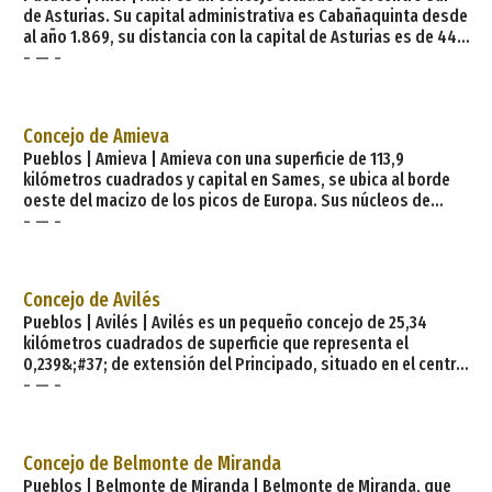
de Asturias. Su capital administrativa es Cabañaquinta desde
al año 1.869, su distancia con la capital de Asturias es de 44
- — -
kilómetros. Los núcleos más poblados del concejo son por
importancia: Caborana, Moreda, Cabañaquinta que es la
capital y Oyanco. Está limitado al norte por el concejo de
Mieres, al sur por la provincia de León, al este por los
Concejo de Amieva
concejos de La
Pueblos | Amieva | Amieva con una superficie de 113,9
kilómetros cuadrados y capital en Sames, se ubica al borde
oeste del macizo de los picos de Europa. Sus núcleos de
- — -
población más habitados son por este orden: Amieva, Sames
capital del municipio, Cirieño, Vega de Cien, Vis y Cien. Está
limitada al norte con el concejo de Parres, al este con el de
Cangas de Onis, al oeste con el de Ponga, y al sur comparte
Concejo de Avilés
frontera con la provincia d
Pueblos | Avilés | Avilés es un pequeño concejo de 25,34
kilómetros cuadrados de superficie que representa el
0,239&;#37; de extensión del Principado, situado en el centro
- — -
de la costa asturiana y a 26 Km. de Oviedo. Está limitado por
el mar Cantábrico y por los concejos de Gozón al este, Corvera
al sur y Castrillon e Illas al oeste. Los núcleos de población
con más habitantes en el concejo de Avilés
Concejo de Belmonte de Miranda
Pueblos | Belmonte de Miranda | Belmonte de Miranda, que