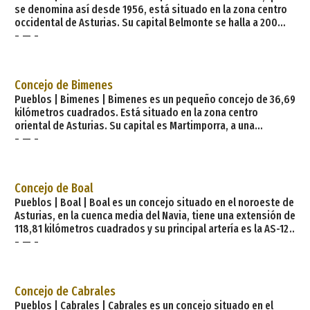
se denomina así desde 1956, está situado en la zona centro
occidental de Asturias. Su capital Belmonte se halla a 200
- — -
metros sobre el nivel del mar, aunque su territorio supera en
un 70&;#37;, la media de 800 metros. Tiene una extensión de
208 km2. La AS-227 cruza longitudinalmente todo el sector
occidental, y es su principal vía de comunicación. Este
Concejo de Bimenes
concejo está a 56 kilómet
Pueblos | Bimenes | Bimenes es un pequeño concejo de 36,69
kilómetros cuadrados. Está situado en la zona centro
oriental de Asturias. Su capital es Martimporra, a una
- — -
distancia de 32 kilómetros de Oviedo y su principal vía de
comunicación es la AS-25, que sigue paralela al curso fluvial
de río Pra. Está limitado al norte con Siero y Nava, al sur con
Laviana y San Martín del Rey Aurelio, al este con Nava y al
Concejo de Boal
oeste de nuev
Pueblos | Boal | Boal es un concejo situado en el noroeste de
Asturias, en la cuenca media del Navia, tiene una extensión de
118,81 kilómetros cuadrados y su principal artería es la AS-12
- — -
que va de Navia a Grandes de Salime, su capital es la Villa de
Boal, y sus principales núcleos de población son por este
orden: la villa de Boal, Armal, Doiras, Miñagon, Rozadas, Prelo
y Serandinas. Está limitado al norte por los concejos de El
Concejo de Cabrales
Pueblos | Cabrales | Cabrales es un concejo situado en el