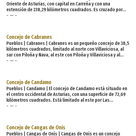
Oriente de Asturias, con capital en Carreña y con una
extensión de 238,29 kilómetros cuadrados. Es cruzado por
- — -
diferentes carreteras, la AS-114, cruza su municipio, la AS-345
va hacia Peñamellera Alta, y la AS-264 que va hacia Puente
Ponabos. Está limitado al norte con Llanes, al sur con las
provincias de Cantabria y León, al este con Peñamellera Alta y
Concejo de Cabranes
al oeste con Onís
Pueblos | Cabranes | Cabranes es un pequeño concejo de 38,5
kilómetros cuadrados, limitado al norte con Villaviciosa, al
sur con Piloña y Nava, al este con Piloña y Villaviciosa y al
- — -
oeste con Villaviciosa y Nava. Sus principales localidades
son, por número de habitantes: Santa Eulalia capital del
concejo, Camás, Torazo, Pandenes y Piloña. Las principales
vías de comunicación son: la carretera AS-25 entre Infiesto y
Concejo de Candamo
Villav
Pueblos | Candamo | El concejo de Candamo está situado en
el centro occidental de Asturias, con una superficie de 72,69
kilómetros cuadrados. Está limitado al este por Las
- — -
Regueras, al sur por Grado, al norte por Illas, Castrillón y Soto
del Barco y al oeste por Pravia y Salas. Su capital es la villa de
Grullos, y las localidades más pobladas del concejo son: San
Román, Cuero, Ventosa, y su capital Grullos. No tiene una
Concejo de Cangas de Onís
principal ví
Pueblos | Cangas de Onís | Cangas de Onís es un concejo