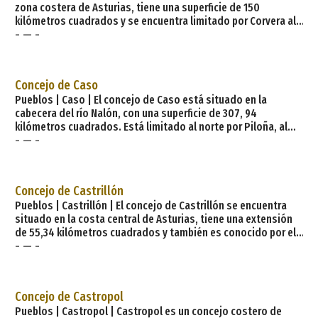
zona costera de Asturias, tiene una superficie de 150
kilómetros cuadrados y se encuentra limitado por Corvera al
- — -
oeste, con Gozón y el mar Cantábrico al norte, con el mar
Cantábrico y Gijón al este, y con Gijón de nuevo al sur. Su
capital es la villa de Candás y sus núcleos más poblados son:
la villa de Candás, La Granda, La Matiella, Rebollada y
Concejo de Caso
Pueblos | Caso | El concejo de Caso está situado en la
cabecera del río Nalón, con una superficie de 307, 94
kilómetros cuadrados. Está limitado al norte por Piloña, al
- — -
sur por la provincia de León, al este por Ponga y al oeste por
Aller y Sobrescobio. Su capital es la villa de Campo de Caso y
sus principales poblaciones son por este orden Bario, Caleao,
Bezanes, Orlé y Tarna. Está a una distancia de la capital del pri
Concejo de Castrillón
Pueblos | Castrillón | El concejo de Castrillón se encuentra
situado en la costa central de Asturias, tiene una extensión
de 55,34 kilómetros cuadrados y también es conocido por el
- — -
concejo de las siete playas, aunque tiene muchas más a
través de su largo litoral de unos 18 kilómetros de costa.
Está limitado al norte por el mar Cantábrico, al este con la ría
de Avilés, Corvera y Avilés, al sur con Illas y Canda
Concejo de Castropol
Pueblos | Castropol | Castropol es un concejo costero de