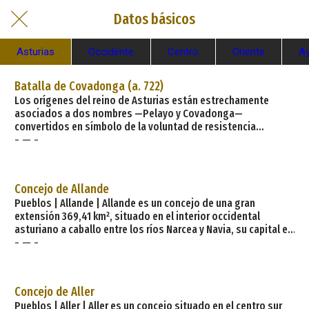
Datos básicos
Asturias
Occidente
Centro
Oriente
A
Batalla de Covadonga (a. 722)
Los orígenes del reino de Asturias están estrechamente
asociados a dos nombres —Pelayo y Covadonga—
convertidos en símbolo de la voluntad de resistencia
- — -
cristiana frente a los invasores musulmanes que, en el
segundo decenio del siglo VIII y tras
Concejo de Allande
Pueblos | Allande | Allande es un concejo de una gran
extensión 369,41 km², situado en el interior occidental
asturiano a caballo entre los ríos Narcea y Navia, su capital es
- — -
Pola de Allande, a una distancia de 104 km² de la capital del
Principado. Está limitado por los concejos de Villayón, al
norte; Tineo, al noroeste; Cangas del Narcea al Suroeste;
Ibias al sur; con el municipio lucense de Negueira de Muñiz,
Concejo de Aller
Gran
Pueblos | Aller | Aller es un concejo situado en el centro sur