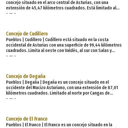
concejo situado en el arco central de Asturias, con una
extensión de 45,47 kilómetros cuadrados. Está limitado al
- — -
norte por Gozón, al este con Carreño y Gijón, al sur con
Llanera y al oeste con Illas y Avilés. Sus principales núcleos
por numero de habitantes son: la villa de Nubledo, Las Vegas,
Cancienes, La Marzaniella y Los Campos. Sus principales vías
Concejo de Cudillero
de comunicación s
Pueblos | Cudillero | Cudillero está situado en la costa
occidental de Asturias con una superficie de 99,44 kilómetros
cuadrados. Limita al oeste con Valdés, al sur con Salas y
- — -
Pravia y al este con Muros de Nalón y Pravia de nuevo. Tiene
buenas comunicaciones como la N-632 y está a una distancia
de 56 kilómetros de la capital del Principado. Sus principales
núcleos por número de habitantes son: la villa de Cudillero su
Concejo de Degaña
capital,
Pueblos | Degaña | Degaña es un concejo situado en el
occidente del Macizo Asturiano, con una extensión de 87,01
kilómetros cuadrados. Limitado al norte por Cangas de
- — -
Narcea, al sur con la comunidad de Castilla y León y al oeste
con Ibias. Su principal vía de comunicación es la AS-15, que
atraviesa todo el concejo, y la AS-212 que va de Cecos a
Degaña. Está a una distancia de la Capital del principado de
Concejo de El Franco
161 kilómetros.
Pueblos | El Franco | El Franco es un concejo situado en la