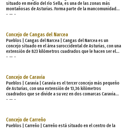
situado en medio del río Sella, es una de las zonas más
montañosas de Asturias. Forma parte de la mancomunidad
- — -
del Oriente de Asturias, con una extensión de 212,75
kilómetros cuadrados. Está limitado al noroeste por Parres,
al suroeste por Amieva, al norte por Rebadesella, al este por
Llanes y Onís y al sur por la provincia de León. Sus principales
Concejo de Cangas del Narcea
núcleos por orden de
Pueblos | Cangas del Narcea | Cangas del Narcea es un
concejo situado en el área suroccidental de Asturias, con una
extensión de 823 kilómetros cuadrados que le hacen ser el
- — -
más extenso del Principado, Está limitado, al norte por Tineo,
al sur con Degaña y la comarca leonesa de Laciana, al
suroeste con Ibias, al este con Somiedo y al noroeste con
Allende. Es la cabeza administrativa de la comarca que
Concejo de Caravia
comprende los concejos de Tineo, Allande, Ibia
Pueblos | Caravia | Caravia es el tercer concejo más pequeño
de Asturias, con una extensión de 13,36 kilómetros
cuadrados que se divide a su vez en dos comarcas Caravia
- — -
Alta y Caravia Baja. Limita al norte con el mar Cantábrico, al
sur con Parres, al este con Ribadesella y al oeste con
Colunga. Los núcleos de población con mayor número de
habitantes son: Prado, su capital, Duesos y Duyos. Está a
Concejo de Carreño
unos 68 kilómetros de
Pueblos | Carreño | Carreño está situado en el centro de la