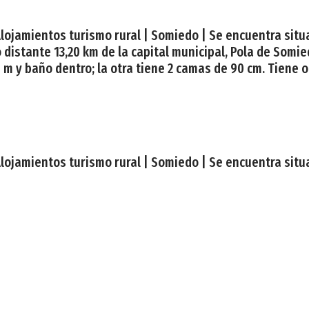
 Alojamientos turismo rural | Somiedo | Se encuentra situa
distante 13,20 km de la capital municipal, Pola de Somie
 m y baño dentro; la otra tiene 2 camas de 90 cm. Tiene
 Alojamientos turismo rural | Somiedo | Se encuentra situa
ola de Somiedo, capital del concejo o municipio asturian
 piedra vista y madera, consta de dos plantas: la de arri
| Alojamientos turismo rural | Pravia | La Cochera de So
stá más que justificado el nombre de «Paraíso Natural» q