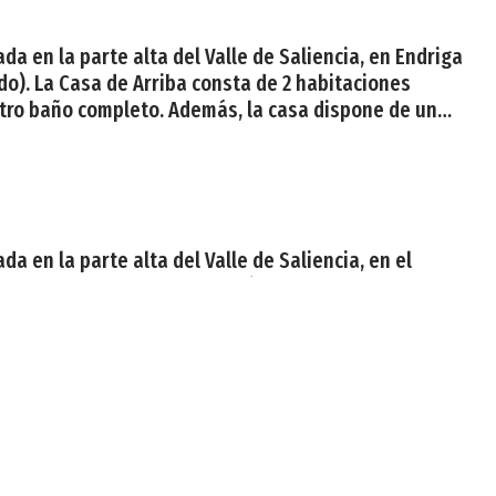
da en la parte alta del Valle de Saliencia, en Endriga
do). La Casa de Arriba consta de 2 habitaciones
 otro baño completo. Además, la casa dispone de un
da en la parte alta del Valle de Saliencia, en el
o del mismo nombre . Características del alojamiento.
ba tiene 2 habitaciones dobles, una con cama de
mao. Tan cerca del paraíso. Con lugares como Somao
ue se ha dado al Principado de Asturias. Los paisajes