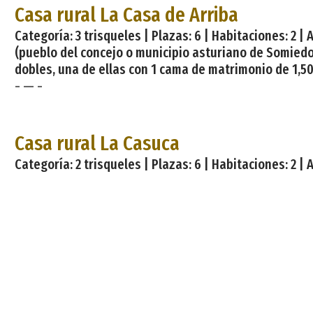
Casa rural La Casa de Arriba
Categoría: 3 trisqueles | Plazas: 6 | Habitaciones: 2 |
(pueblo del concejo o municipio asturiano de Somiedo 
dobles, una de ellas con 1 cama de matrimonio de 1,50
- — -
sofá-cama de 1,35 cm. La cocina est&#
Casa rural La Casuca
Categoría: 2 trisqueles | Plazas: 6 | Habitaciones: 2 |
pueblo de Endriga, que dista 13,20 km de la villa de P
La Casa rural La Casuca, construcción tradicional con
- — -
matrimonio de 1,50 m y la otra con 2 camas de 90 c
Casa rural La Cochera de Somao
Categoría: 3 trisqueles | Plazas: 9 | Habitaciones: 4 
(precioso pueblo del concejo o municipio de Pravia) e