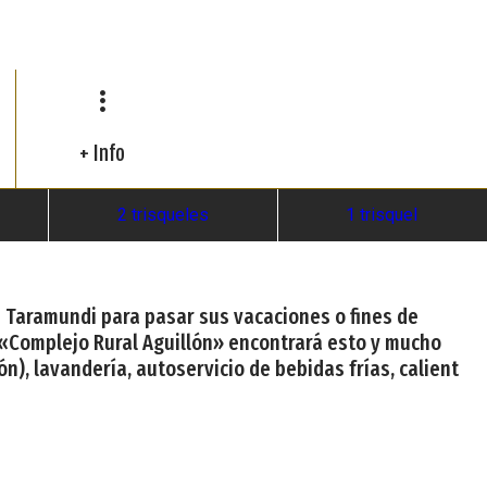
+ Info
2 trisqueles
1 trisquel
en Taramundi para pasar sus vacaciones o fines de
 «Complejo Rural Aguillón» encontrará esto y mucho
n), lavandería, autoservicio de bebidas frías, calient