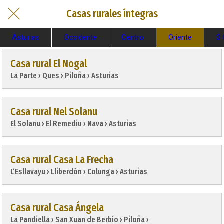
Casas rurales íntegras
Asturias
Occidente
Centro
Oriente
3 
Casa rural El Nogal
La Parte › Ques › Piloña › Asturias
Casa rural Nel Solanu
El Solanu › El Remediu › Nava › Asturias
Casa rural Casa La Frecha
L‘Esllavayu › Lliberdón › Colunga › Asturias
Casa rural Casa Ángela
La Pandiella › San Xuan de Berbío › Piloña › 