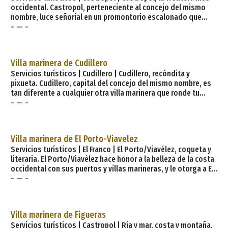
occidental. Castropol, perteneciente al concejo del mismo
nombre, luce señorial en un promontorio escalonado que
- — -
desemboca en la majestuosa ría del Eo, frontera natural entre
Asturias y Galicia. Esta ilustre villa es la noble frontera entre
dos territorios afines y sus calles, que cada año se engalanan
de alfombras florales —coincidiendo con la festividad del
Villa marinera de Cudillero
Corpus— son una muestra de un
Servicios turísticos | Cudillero | Cudillero, recóndita y
pixueta. Cudillero, capital del concejo del mismo nombre, es
tan diferente a cualquier otra villa marinera que ronde tu
- — -
imaginación, que hasta tiene su propia y personal lengua: el
pixueto, que se exhibe cada año de manera multitudinaria en
el pregón de L';Amuravela, pieza que narra en clave de humor e
ironía lo acontecido a lo largo del año. L';Amuravela, que se
Villa marinera de El Porto-Viavelez
celebra cada 29 d
Servicios turísticos | El Franco | El Porto/Viavélez, coqueta y
literaria. El Porto/Viavélez hace honor a la belleza de la costa
occidental con sus puertos y villas marineras, y le otorga a El
- — -
Franco, su municipio, un lugar destacado en lo que a paisajes
de costa se refiere. Recóndita, casi secreta y humilde,
Viavélez te ofrece paz, ambiente de puerto pesquero, buena
cocina y mucha literatura. Precisamente por el arte de las
Villa marinera de Figueras
letras, esta villa marinera del occi
Servicios turísticos | Castropol | Ría y mar, costa y montaña,