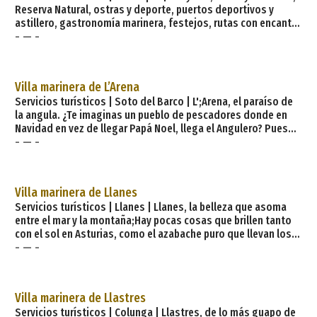
Reserva Natural, ostras y deporte, puertos deportivos y
astillero, gastronomía marinera, festejos, rutas con encanto,
- — -
arquitectura indiana y palacios, cascos históricos… Así es
Castropol, más de lo que te imaginas…. Castropol se baña en
la Ría del Eo, una Reserva Natural que le da a este concejo
costero aires al mismo tiempo fluviales y marinos. La ría es el
Villa marinera de L’Arena
marco perfecto para tranquilos paseos en barco donde se
Servicios turísticos | Soto del Barco | L';Arena, el paraíso de
obser
la angula. ¿Te imaginas un pueblo de pescadores donde en
Navidad en vez de llegar Papá Noel, llega el Angulero? Pues
- — -
así de singular es L';Arena, paraíso de la mejor angula del
mundo, la que se da en la ría del Nalón. L';Arena se
enorgullece de su gran tradición marinera y conservera, como
se refleja en su popular procesión del 24 de junio y durante
Villa marinera de Llanes
todo
Servicios turísticos | Llanes | Llanes, la belleza que asoma
entre el mar y la montaña;Hay pocas cosas que brillen tanto
con el sol en Asturias, como el azabache puro que llevan los
- — -
trajes de llanisca? Y es que esta villa del oriente de Asturias,
que lleva de la mano a la cordillera del Cuera y a los Picos de
Europa a zambullirse en el Mar Cantábrico, es un crisol de las
más ancestrales tradiciones rurales asturianas. Sin duda a
Villa marinera de Llastres
Llanes, capital del concej
Servicios turísticos | Colunga | Llastres, de lo más guapo de