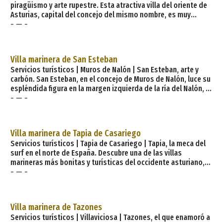
piragüismo y arte rupestre. Esta atractiva villa del oriente de
Asturias, capital del concejo del mismo nombre, es muy
- — -
famosa por dos hitos irrenunciables e irrepetibles: por ser el
enclave donde se encuentra la prehistórica Cueva de Tito
Bustillo, declarada por la Unesco Patrimonio de la Humanidad
por la importancia de las pinturas, grabados y otras
Villa marinera de San Esteban
manifestaciones de arte rupestre. Además a 250 metros de la
Servicios turísticos | Muros de Nalón | San Esteban, arte y
carbón. San Esteban, en el concejo de Muros de Nalón, luce su
espléndida figura en la margen izquierda de la ría del Nalón, a
- — -
escasos metros de su desembocadura en el Cantábrico. El
que fuera el primer y único puerto carbonero de España, en
pleno auge del sector en el siglo XX, daba salida a este
mineral para la industria siderúrgica. Te resultará muy fácil
Villa marinera de Tapia de Casariego
adentrarte en s
Servicios turísticos | Tapia de Casariego | Tapia, la meca del
surf en el norte de España. Descubre una de las villas
marineras más bonitas y turísticas del occidente asturiano,
- — -
con orígenes balleneros. Tapia, capital del concejo de Tapia
de Casariego, destaca por su fuerte vinculación a la pesca y la
industria conservera. Recorre su bonito puerto pesquero y
deportivo, y vive una subasta en directo de la rula. Siéntate
Villa marinera de Tazones
en las terrazas de los bares y restaurant
Servicios turísticos | Villaviciosa | Tazones, el que enamoró a