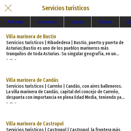
Servicios turísticos
Asturias
Occidente
Centro
Oriente
Gu
Villa marinera de Bustio
Servicios turísticos | Ribadedeva | Bustio, puerto y puerta de
Asturias;Bustio es uno de los pueblos marineros más
tranquilos de toda Asturias. Su singular geografía, en un
- — -
recodo ribereño de la Ría de Tinamayor ? frontera natural
entre Asturias y Cantabria ? le da un aire siempre apacible,
como de tiempo y espacio detenido, como de eterno solaz.
Así es que en esta pequeña y tranquila localidad custodiada
Villa marinera de Candás
por montañas en el municipio d
Servicios turísticos | Carreño | Candás, con aires balleneros.
La villa marinera de Candás, capital del concejo de Carreño,
despunta con importancia en plena Edad Media, teniendo ya
- — -
entonces mucha vida marina y comercial. Candás ha sabido
preservar a lo largo de los siglos su marcada identidad
cantábrica, que se pone de manifiesto en algunas de sus
fiestas como el Festival de la Sardina, donde todo el pueblo
Villa marinera de Castropol
se viste con una indumentaria marinera ún
Servicios turísticos | Castropol | Castropol, la frontera más