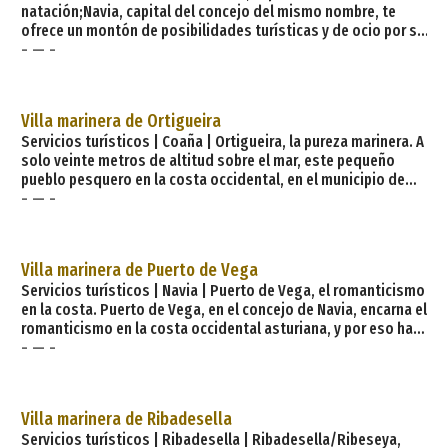
natación;Navia, capital del concejo del mismo nombre, te
ofrece un montón de posibilidades turísticas y de ocio por su
- — -
rico patrimonio monumental, etnográfico, artístico y por su
amplia actividad social. El puerto es un enclave fundamental
en la vida de esta villa, y allí encontrarás desde pequeñas
embarcaciones hasta otras más grandes, así como su
Villa marinera de Ortigueira
destacado astill
Servicios turísticos | Coaña | Ortigueira, la pureza marinera. A
solo veinte metros de altitud sobre el mar, este pequeño
pueblo pesquero en la costa occidental, en el municipio de
- — -
Coaña, nació con las casas de los marineros enclavadas en
las vertientes de un pequeño valle que se funde con el
Cantábrico. Su tradición viene de la caza de ballenas y la
pesca de langostas, oficio que durante siglos ocupó a varias
Villa marinera de Puerto de Vega
generaciones. Tras años atr
Servicios turísticos | Navia | Puerto de Vega, el romanticismo
en la costa. Puerto de Vega, en el concejo de Navia, encarna el
romanticismo en la costa occidental asturiana, y por eso ha
- — -
sido y es una poderosa fuente de inspiración para los
artistas. Sus alrededores son de una espectacular belleza
natural y arquitectónica. Las grandes quintas indianas con
sus jardines, las casas-palacio, las casonas típicas
Villa marinera de Ribadesella
asturianas y todo un universo rural, colorido y aut
Servicios turísticos | Ribadesella | Ribadesella/Ribeseya,