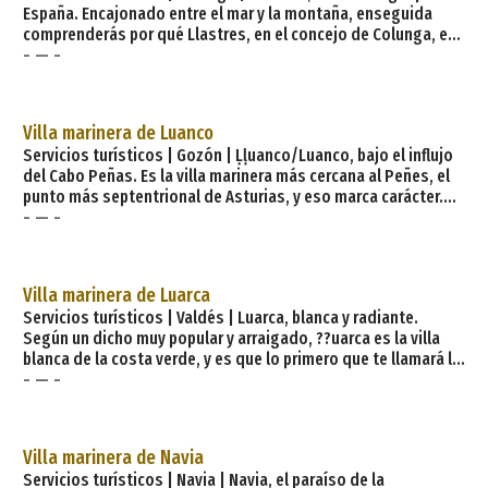
España. Encajonado entre el mar y la montaña, enseguida
comprenderás por qué Llastres, en el concejo de Colunga, es
- — -
considerado uno de los pueblos más bonitos de España,
distinción que ostenta oficialmente y que es completamente
merecida. Además este pueblo marinero antaño dedicado a la
pesca de ballenas y fortín ante posibles invasiones por la
Villa marinera de Luanco
costa, fue distingu
Servicios turísticos | Gozón | Ḷḷuanco/Luanco, bajo el influjo
del Cabo Peñas. Es la villa marinera más cercana al Peñes, el
punto más septentrional de Asturias, y eso marca carácter.
- — -
Ḷḷuanco/Luanco, en el concejo de Gozón, ofrece una estampa
idílica tanto por tierra como por mar. Recóndito puerto y
bellas playas, y una iglesia que casi se baña en el Cantábrico?
Su puerto servía de abrigo para su gran flota, dedicada e
Villa marinera de Luarca
Servicios turísticos | Valdés | Luarca, blanca y radiante.
Según un dicho muy popular y arraigado, ??uarca es la villa
blanca de la costa verde, y es que lo primero que te llamará la
- — -
atención es el blanco como color predominante cuando echas
un vistazo general a esta ilustre villa. Sin duda es la más
blanca de toda la costa asturiana. Si llegas a Luarca por la
zona de Vi??ar, sus casas indianas te ofrecen un recorrido por
Villa marinera de Navia
las residencias de a
Servicios turísticos | Navia | Navia, el paraíso de la