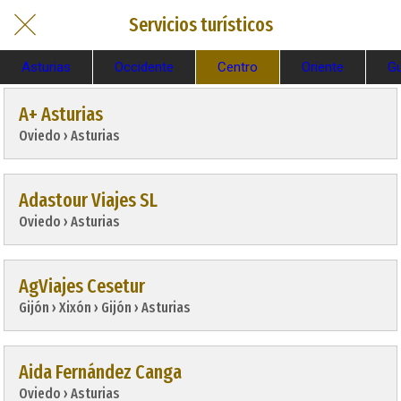
Servicios turísticos
Asturias
Occidente
Centro
Oriente
Gu
A+ Asturias
Oviedo › Asturias
Adastour Viajes SL
Oviedo › Asturias
AgViajes Cesetur
Gijón › Xixón › Gijón › Asturias
Aida Fernández Canga
Oviedo › Asturias