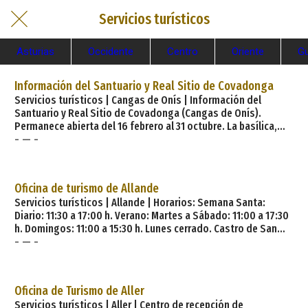
Servicios turísticos
Asturias
Occidente
Centro
Oriente
Gu
Información del Santuario y Real Sitio de Covadonga
Servicios turísticos | Cangas de Onís | Información del
Santuario y Real Sitio de Covadonga (Cangas de Onís).
Permanece abierta del 16 febrero al 31 octubre. La basílica,
- — -
junto a la cueva donde se venera la imagen de la Santina, es
lugar de culto y peregrinación de todos los asturianos. La
basílica es un edificio de estilo neorrománico, con dos altas
torres que flanquean la portada principal. En la plaza de la
Oficina de turismo de Allande
basílica está la estatua del rey Pel
Servicios turísticos | Allande | Horarios: Semana Santa:
Diario: 11:30 a 17:00 h. Verano: Martes a Sábado: 11:00 a 17:30
h. Domingos: 11:00 a 15:30 h. Lunes cerrado. Castro de San
- — -
Chuis. Restos de la cultura castreña, situados sobre el
pueblo de San Martín de Beduledo. El acceso desde Celón se
encuentra señalizado. Una pista apta para vehículos conduce
hasta el pie del castro, desde el que se pueden contemplar
Oficina de Turismo de Aller
magníficas vistas. Santa Marí
Servicios turísticos | Aller | Centro de recepción de