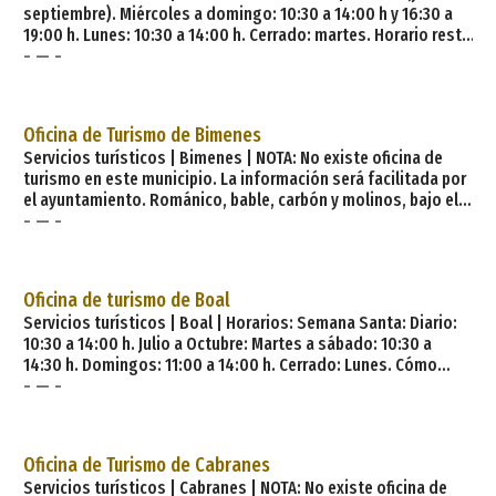
septiembre). Miércoles a domingo: 10:30 a 14:00 h y 16:30 a
19:00 h. Lunes: 10:30 a 14:00 h. Cerrado: martes. Horario resto
- — -
del año: Miércoles a domingo: 9:00 a 14:00 h. Cerrado: Lunes
y martes. El actual concejo de Belmonte de Miranda fue
denominado, oficialmente, hasta 1956, concejo de Miranda.
La no existencia de entidad alguna de población que
Oficina de Turismo de Bimenes
recibiese tal denominación de Miranda, lo que acarreaba un
Servicios turísticos | Bimenes | NOTA: No existe oficina de
turismo en este municipio. La información será facilitada por
el ayuntamiento. Románico, bable, carbón y molinos, bajo el
- — -
sereno influjo de Peñamayor, modulan el alma de Bimenes.
Bajo el influjo de la imponente Sierra de Peñamayor está
Bimenes, tierra antigua donde la riqueza geológica de
Asturias aflora una vez más en forma de carbón. Surcadas sus
Oficina de turismo de Boal
entrañas por r
Servicios turísticos | Boal | Horarios: Semana Santa: Diario:
10:30 a 14:00 h. Julio a Octubre: Martes a sábado: 10:30 a
14:30 h. Domingos: 11:00 a 14:00 h. Cerrado: Lunes. Cómo
- — -
llegar. El municipio de Boal se encuentra en el occidente de
Asturias. Boal limita al Norte con los concejos de El Franco y
Coaña, al Sur con el de Illano, al Este con Villayón y al Oeste,
con Castropol. Tiene 120,28 km² de superficie y su población
Oficina de Turismo de Cabranes
es de aproximadamente
Servicios turísticos | Cabranes | NOTA: No existe oficina de