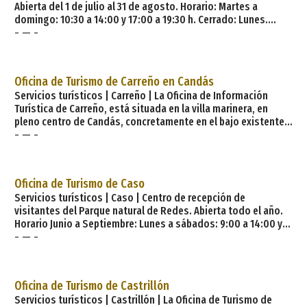
Abierta del 1 de julio al 31 de agosto. Horario: Martes a
domingo: 10:30 a 14:00 y 17:00 a 19:30 h. Cerrado: Lunes.
- — -
Distancias kilométricas: Oviedo: 68 Km. Gijón: 58 Km.
Covadonga: 34 Km. Llanes: 40 Km. Cangas de Onís: 25 Km.
Ribadesella: 12 Km. Colunga: 8 Km. Santander: 142 Km. La
Sierra del Sueve. La Sierra del Sueve, se sitúa en la zona
Oficina de Turismo de Carreño en Candás
centro-oriental asturiana ocupando una superficie de 81 K
Servicios turísticos | Carreño | La Oficina de Información
Turística de Carreño, está situada en la villa marinera, en
pleno centro de Candás, concretamente en el bajo existente
- — -
en la Plaza de La Baragaña. Nuestra Oficina de Información
Turística (OIT) está certificada con «Calidad con una sonrisa»;
un plan de diseñado por la Dirección General de Turismo del
Principado de Asturias para hacer de ella un destino
Oficina de Turismo de Caso
Servicios turísticos | Caso | Centro de recepción de
visitantes del Parque natural de Redes. Abierta todo el año.
Horario Junio a Septiembre: Lunes a sábados: 9:00 a 14:00 y
- — -
16:00 a 19:00 h. Domingos: 9:00 a 14:00 y 16:00 a 18:00 h.
Horario resto del año: Lunes a sábados: 9:00 a 14:00 y 16:00
a 18:00 h. Domingos: 9:00 a 14:00 h. Qué hacer. Hacer la ruta
autoguiada desde Orlé a la majada de Melordaña,
Oficina de Turismo de Castrillón
descubriendo los modos de vida tradi
Servicios turísticos | Castrillón | La Oficina de Turismo de