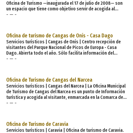
Oficina de Turismo —inaugurada el 17 de julio de 2008— son
un espacio que tiene como objetivo servir de acogida al
- — -
visitante, facilitando información turística, y servir de centro
de distribución de los visitantes por todo el territorio del
entorno de Cangas de Onís y los Picos de Europa. Los
espacios y servicios que dispone son los siguientes: Oficina
Oficina de turismo de Cangas de Onís - Casa Dago
de información Turística: Ho
Servicios turísticos | Cangas de Onís | Centro recepción de
visitantes del Parque Nacional de Picos de Europa - Casa
Dago. Abierta todo el año. Sólo facilita información del
- — -
Parque Nacional de Picos de Europa. Casa de la viuda de José
Dago. Edificio de gran interés en todo el conjunto. Hoy sede
del Centro de Recepción del Parque Nacional de los Picos de
Europa. La Casa de la viuda de José Dagó es una casona
Oficina de Turismo de Cangas del Narcea
palaciega situada en la localidad
Servicios turísticos | Cangas del Narcea | La Oficina Municipal
de Turismo de Cangas del Narcea es un punto de Información
turística y acogida al visitante, enmarcada en la Comarca de
- — -
Fuentes del Narcea. Como tal, presta de manera gratuita los
siguientes servicios: Información Turística regional relativa
al transporte, alojamientos, empresas y profesiones
turísticas, servicios, monumentos, recursos naturales, rutas
Oficina de Turismo de Caravia
turísticas, espectáculos y eventos cult
Servicios turísticos | Caravia | Oficina de turismo de Caravia.