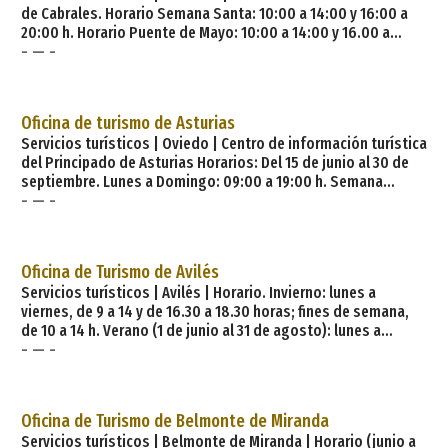
de Cabrales. Horario Semana Santa: 10:00 a 14:00 y 16:00 a
20:00 h. Horario Puente de Mayo: 10:00 a 14:00 y 16.00 a
- — -
20:00 h. Horario Junio (fines de semana): 10:00 a 14:00 y 16:00
a 20:00 h. Horario Julio a septiembre: 10:00 a 14:00 y 16:00 a
20:00 h. Hazañas y montañas universales, retos por doquier,
un queso —el Cabrales— famoso en el mundo entero, deporte
Oficina de turismo de Asturias
sin parar, buen ganado y buena gastronomía. Así es Cabrales.
Servicios turísticos | Oviedo | Centro de información turística
del Principado de Asturias Horarios: Del 15 de junio al 30 de
septiembre. Lunes a Domingo: 09:00 a 19:00 h. Semana
- — -
Santa: 9:30 a 19:00 h. Resto del año: Lunes a viernes: 09:30 a
18:00 h. Sábados: 10:00 a 18:00 h. Cerrado domingos.
Asturias, un paraíso natural. Asturias es una tierra que se
puede pisar, admirar y sobrevolar desde las alturas. La
Oficina de Turismo de Avilés
cercanía entre el mar y la montaña
Servicios turísticos | Avilés | Horario. Invierno: lunes a
viernes, de 9 a 14 y de 16.30 a 18.30 horas; fines de semana,
de 10 a 14 h. Verano (1 de junio al 31 de agosto): lunes a
- — -
domingo, de 10 a 20 h, ininterrumpidamente. Cerrado: 1 y 6 de
enero, 25 de diciembre. Ubicada en el corazón de la costa
asturiana, Avilés es la urbe más próxima al aeropuerto de la
región. Desde la ciudad se accede a cualquier punto de
Oficina de Turismo de Belmonte de Miranda
Asturias en menos de dos horas y medi
Servicios turísticos | Belmonte de Miranda | Horario (junio a