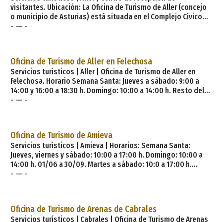
visitantes. Ubicación: La Oficina de Turismo de Aller (concejo
o municipio de Asturias) está situada en el Complejo Cívico
- — -
Deportivo de Caborana (localidad ésta que está a 12 km de la
capital municipal, Cabañquinta), anexa al edificio de la
piscina. Abierto todo el año (excepto Semana Santa, fines de
semana y fiestas que abren en la oficina de felechosa).
Oficina de Turismo de Aller en Felechosa
Horario: Lunes a Viernes: 10:
Servicios turísticos | Aller | Oficina de Turismo de Aller en
Felechosa. Horario Semana Santa: Jueves a sábado: 9:00 a
14:00 y 16:00 a 18:30 h. Domingo: 10:00 a 14:00 h. Resto del
- — -
año: Sábados de 9:00 a 14:00 y 16:00 a 18:30 h. Domingos y
festivos: 10:00 a 14:00 h. En la Oficina de Turismo podrás:
Obtener información turística personalizada y especializada.
Consultar información turística sobre el concejo y sobre
Oficina de Turismo de Amieva
Asturias. Solicitar mate
Servicios turísticos | Amieva | Horarios: Semana Santa:
Jueves, viernes y sábado: 10:00 a 17:00 h. Domingo: 10:00 a
14:00 h. 01/06 a 30/09. Martes a sábado: 10:0 a 17:00 h.
- — -
Domingos: 10:30 a 13:00 h. Cerrado lunes. Amieva es un
concejo de Asturias, situado en el valle alto del río Sella, cuyo
paisaje se caracteriza por imponentes desfiladeros,
frondosos bosques y ríos de gran caudal que dan lugar a
Oficina de Turismo de Arenas de Cabrales
bellos valles. Todo ello hace que sea un destino perfecto pa
Servicios turísticos | Cabrales | Oficina de Turismo de Arenas