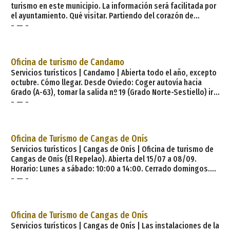
turismo en este municipio. La información será facilitada por
el ayuntamiento. Qué visitar. Partiendo del corazón de
- — -
Asturias hasta su costa centro-oriental, la Comarca de la
Sidra se encamina hacia el mar en una sucesión de agrestes
acantilados que, de forma casual, se abren para dejar paso a
armoniosas y tranquilas playas, dejando atrás valles, aldeas
Oficina de turismo de Candamo
y suaves montañas de las que des
Servicios turísticos | Candamo | Abierta todo el año, excepto
octubre. Cómo llegar. Desde Oviedo: Coger autovía hacia
Grado (A-63), tomar la salida nº 19 (Grado Norte-Sestiello) ir
- — -
hacia Grado por la N 634 y en la entrada encontraremos un
desvío a la derecha que indica Pravia-Soto del Barco- Avilés
(AS-237/AS-236). Después de pasar Villamarín y la estación de
Sandiche, encontraremos un puente sobre el Nalón, giramos
Oficina de Turismo de Cangas de Onís
a la izquierd
Servicios turísticos | Cangas de Onís | Oficina de turismo de
Cangas de Onís (El Repelao). Abierta del 15/07 a 08/09.
Horario: Lunes a sábado: 10:00 a 14:00. Cerrado domingos.
- — -
Repelao (lugar donde la tradición asegura que se efectuó la
proclamación de Pelayo como rey de la naciente monarquía).
En junio de 1857, los duques de Montpensier estuvieron en
Asturias, recorriendo varias de las más importantes
Oficina de Turismo de Cangas de Onís
localidades del principado. Así, en Covadonga
Servicios turísticos | Cangas de Onís | Las instalaciones de la