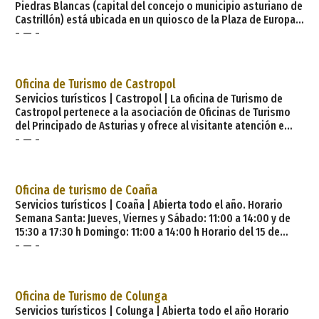
Piedras Blancas (capital del concejo o municipio asturiano de
Castrillón) está ubicada en un quiosco de la Plaza de Europa.
- — -
Horario de atención al público. Abierta todo el año excepto
semana santa y de junio a septiembre que abren en Salinas.
Horario: Lunes a viernes: 8:00 a 15:30 h. Castrillón. Castrillón
es un concejo situado en la costa central de la Comunidad
Oficina de Turismo de Castropol
Autónoma del Princi
Servicios turísticos | Castropol | La oficina de Turismo de
Castropol pertenece a la asociación de Oficinas de Turismo
del Principado de Asturias y ofrece al visitante atención e
- — -
información tanto presencial en la misma oficina, por
teléfono, fax o mail. En la oficina de turismo de Castropol
puede encontrar información turística de ámbito local,
comarcal, folletos regionales y nacionales, postales,
Oficina de turismo de Coaña
carteles e información sobre alojamientos d
Servicios turísticos | Coaña | Abierta todo el año. Horario
Semana Santa: Jueves, Viernes y Sábado: 11:00 a 14:00 y de
15:30 a 17:30 h Domingo: 11:00 a 14:00 h Horario del 15 de
- — -
junio al 15 de septiembre: Miércoles a Domingos: 10:30 a
14:30 y de 15:30 a 17:30 h Lunes y Martes: Cerrado Resto del
año (Bajos del Ayuntamiento): Lunes, Martes, Jueves y
Viernes: 08:00 a 15:00 h Miércoles: 08:00 a 15:00 y de 16:30 a
Oficina de Turismo de Colunga
19:00 h Sábados y Domingos: Cerrado Si
Servicios turísticos | Colunga | Abierta todo el año Horario