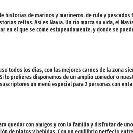
, de historias de marinos y marineros, de rula y pescado
istorias celtas. Así es Navia. Un río marca su vida, el N
 lugar en el que se come estupendamente, y donde se pued
 uso todos los días, con las mejores carnes de la zona s
 Si lo prefieres disponemos de un amplio comedor o nues
uscriptores un menú especial para 2 personas con entarn
para quedar con amigos y con la familia y disfrutar de un
ión de platos y bebidas. Con un equilibrio perfecto entr