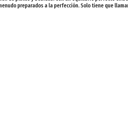
 menudo preparados a la perfección. Solo tiene que llam
to se emplaza en la asturiana localidad de Navia, justo d
aboraciones que saben a la otra punta del mundo. La calid
pañado de sidra o un buen albariño, podrás deleitarte co
ta de tapeo donde destaca la parrillada de verduras, el b
ue como Muniellos, una Reserva de la Biosfera y un sinf
es Cangas del Narcea. El mayor concejo de Asturias es 