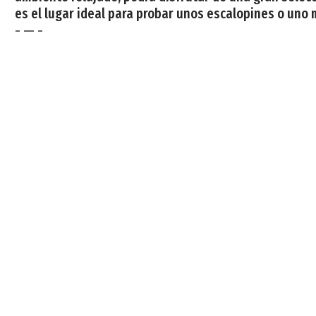
es el lugar ideal para probar unos escalopines o uno
- — -
Sidrería El Chigrin del Puerto
Sidrerías | Navia | El restaurante El Chigrin del Puer
sidrería que contiene la cocina tradicional astur y el
culinario del restaurante El Chigrin del Puerto. Acom
- — -
Sidrería El Manantial
Sidrerías | Cangas del Narcea | Sidrería con amplia car
carbón, un Monasterio convertido en Parador, un bosq
de Asturias y uno de los más grandes de España. Así 
- — -