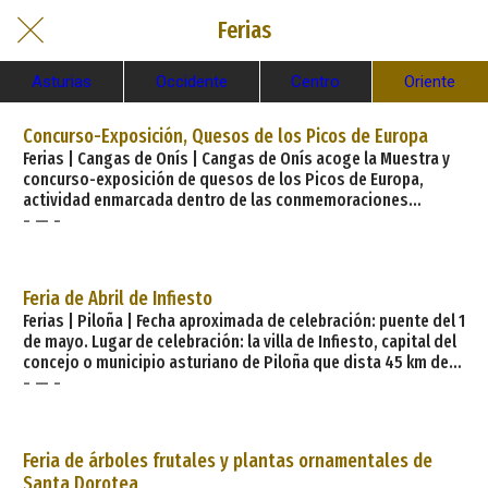
Ferias
Asturias
Occidente
Centro
Oriente
Concurso-Exposición, Quesos de los Picos de Europa
Ferias | Cangas de Onís | Cangas de Onís acoge la Muestra y
concurso-exposición de quesos de los Picos de Europa,
actividad enmarcada dentro de las conmemoraciones
- — -
vinculadas con Covadonga en el año 2018: I Centenario de la
Coronación canónica de la Vírgen de Covadonga y XIII
Centenario de los orígenes del Reino de Asturias. Desde las
10 de la mañana, se sucederán todo tipo de actividades
Feria de Abril de Infiesto
relacionadas con la actividad quesera y
Ferias | Piloña | Fecha aproximada de celebración: puente del 1
de mayo. Lugar de celebración: la villa de Infiesto, capital del
concejo o municipio asturiano de Piloña que dista 45 km de
- — -
Oviedo, capital de la comunidad autónoma del Principado de
Asturias. Similar a la de Sevilla en cuanto a intervención de
grupos rocieros, instalación de casetas..., la particular Feria
de Abril de Infiesto se consolida como una de las fiestas de
Feria de árboles frutales y plantas ornamentales de
ref
Santa Dorotea