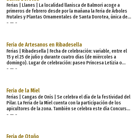
Ferias | Llanes | La localidad llanisca de Balmori acoge a
primeros de febrero desde por la mañana la Feria de Árboles
Frutales y Plantas Ornamentales de Santa Dorotea, única de
- — -
estas características en la comarca. El evento tiene lugar en
la zona de la bolera, junto a la carretera que conduce a Barro.
Además de todo tipo de árboles frutales y plantas
ornamentales, en la feria habrá exposición y venta de
Feria de Artesanos en Ribadesella
maquinaria agrí
Ferias | Ribadesella | Fecha de celebración: variable, entre el
15 y el 25 de julio y durante cuatro días (de miércoles a
domingo). Lugar de celebración: paseo Princesa Letizia o
- — -
paseo del Muelle de la villa de Ribadesella, cabecera del
concejo o municipio del mismo nombre que dista 84 km de la
ciudad de Oviedo, capital de Asturias. La Concejalía de
Cultura del Ayuntamiento de Ribadesella organiza esta feria,
Feria de la Miel
en la que un buen número de a
Ferias | Cangas de Onís | Se celebra el día de la festividad del
Pilar. La Feria de la Miel cuenta con la participación de los
apicultores de la zona. También se celebra este día Concurso-
- — -
Exposición: Quesos de los Picos de Europa. En esta cita anual
están presentes los afamados quesos Cabrales, Gamonedo y
Beyos, el mercado semanal y la Feria de Otoño con toda clase
de animales. Regia e histórica, montañosa y montañera,
Feria de Otoño
comercial, ribereñ