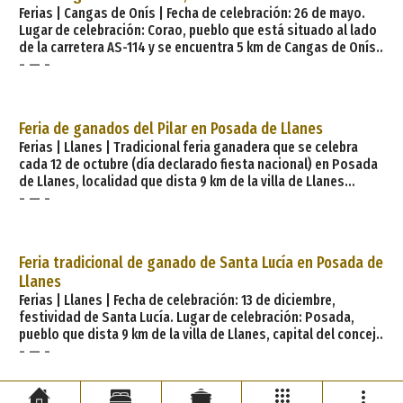
Ferias | Cangas de Onís | Fecha de celebración: 26 de mayo.
Lugar de celebración: Corao, pueblo que está situado al lado
de la carretera AS-114 y se encuentra 5 km de Cangas de Onís,
- — -
capital del concejo o municipio del mismo nombre. En la
famosa y concurrida Feriona de Corao, considerada la
muestra ganadera más importante del año en el norte de
España, se dan cita miles de reses de vacuno, caballar, ovino,
Feria de ganados del Pilar en Posada de Llanes
caprino y porcino procedentes d
Ferias | Llanes | Tradicional feria ganadera que se celebra
cada 12 de octubre (día declarado fiesta nacional) en Posada
de Llanes, localidad que dista 9 km de la villa de Llanes
- — -
(capital del oriental concejo o municipio asturiano de igual
nombre). Este evento está abierto a la participación de toda
clase de ganados, aunque suele haber mayor presencia del
caballar. Se complementa con actividades varias, como
Feria tradicional de ganado de Santa Lucía en Posada de
concursos, carreras de cintas a caballo..
Llanes
Ferias | Llanes | Fecha de celebración: 13 de diciembre,
festividad de Santa Lucía. Lugar de celebración: Posada,
pueblo que dista 9 km de la villa de Llanes, capital del concejo
- — -
o municipio asturiano del mismo nombre. Es ésta una
concurrida feria que data del siglo XVI y tiene lugar en la finca
de La Rectoral, que se encuentra frente al cuartel de la
Guardia Civil, y en la plaza de ganado cubierta. Hasta 1862 se