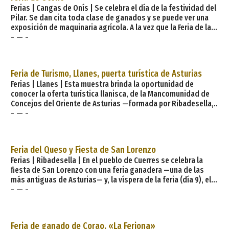
Ferias | Cangas de Onís | Se celebra el día de la festividad del
Pilar. Se dan cita toda clase de ganados y se puede ver una
exposición de maquinaria agrícola. A la vez que la Feria de la
- — -
Miel (que cuenta con la participación de los apicultores de la
zona), el Concurso-Exposición: Quesos de los Picos de
Europa (en esta cita anual están presentes los afamados
quesos Cabrales, Gamonedo y Beyos) y el mercado. Regia e
Feria de Turismo, Llanes, puerta turística de Asturias
histórica, montañosa y monta
Ferias | Llanes | Esta muestra brinda la oportunidad de
conocer la oferta turística llanisca, de la Mancomunidad de
Concejos del Oriente de Asturias —formada por Ribadesella,
- — -
Llanes, Ribadedeva, Piloña, Parres, Cangas de Onís, Ponga,
Amieva, Onís, Cabrales, Peñamellera Alta y Peñamellera Baja—
y de otros puntos del Principado. Este año se sumaron a la
feria se sumaron los municipios de Excelencia Turística de la
Feria del Queso y Fiesta de San Lorenzo
Ferias | Ribadesella | En el pueblo de Cuerres se celebra la
fiesta de San Lorenzo con una feria ganadera —una de las
más antiguas de Asturias— y, la víspera de la feria (día 9), el
- — -
Festival del Queso Artesano del Oriente de Asturias, comarca
considerada como la mayor mancha quesera de Europa. Es
una ocasión excelente para degustar los incomparables
quesos de Cabrales, Gamonedo, Beyos, Pría, Porrúa o
Feria de ganado de Corao, «La Feriona»
Vidiago, además de alg