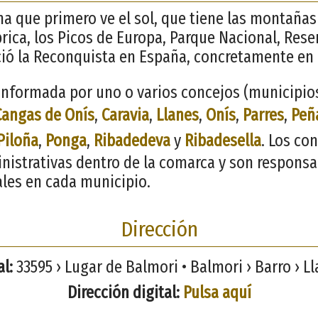
ana que primero ve el sol, que tiene las montaña
brica, los Picos de Europa, Parque Nacional, Rese
ció la Reconquista en España, concretamente en
nformada por uno o varios concejos (municipios)
Cangas de Onís
,
Caravia
,
Llanes
,
Onís
,
Parres
,
Peñ
Piloña
,
Ponga
,
Ribadedeva
y
Ribadesella
. Los co
inistrativas dentro de la comarca y son responsa
ales en cada municipio.
Dirección
l:
33595 › Lugar de Balmori • Balmori › Barro › Ll
Dirección digital:
Pulsa aquí