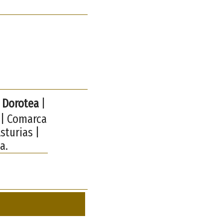
a Dorotea
|
s | Comarca
sturias |
a.