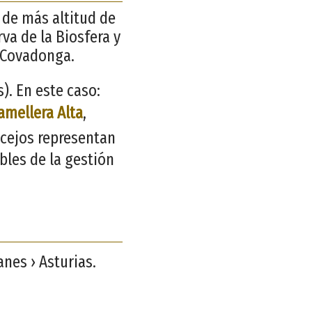
s de más altitud de
rva de la Biosfera y
 Covadonga.
. En este caso:
amellera Alta
,
ncejos representan
bles de la gestión
anes › Asturias.