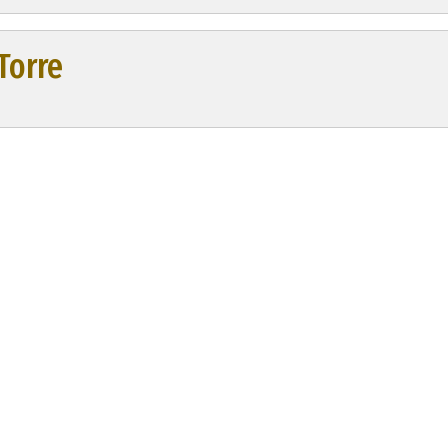
Torre
ebera o Lugones