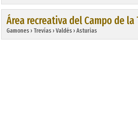
Área recreativa del Campo de la 
Gamones › Trevías › Valdés › Asturias
Área recreativa El Carbayu, La C
Lugones › Siero › Asturias
Área recreativa El Folgueiróu
Cimadevilla › Illano › Asturias
Area recreativa El Pinar
Riosecu › Deva › Gijón › Asturias