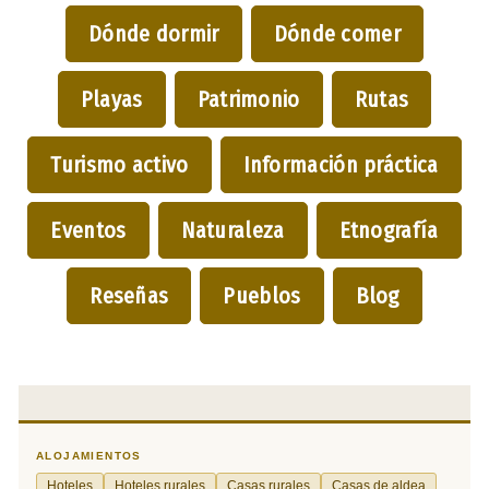
Dónde dormir
Dónde comer
Playas
Patrimonio
Rutas
Turismo activo
Información práctica
Eventos
Naturaleza
Etnografía
Reseñas
Pueblos
Blog