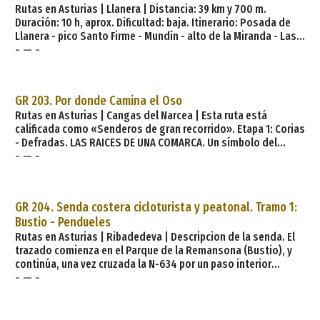
Rutas en Asturias | Llanera | Distancia: 39 km y 700 m.
Duración: 10 h, aprox. Dificultad: baja. Itinerario: Posada de
Llanera - pico Santo Firme - Mundín - alto de la Miranda - Las
- — -
Cabañas - río Calzones - Ferroñes - San Pedro - río Zalandrón -
Barredo - Arlós - ladera pico Gorfolí - Santa Cruz - Carbajal -
Villanueva - San Cucao - Severies - Posada de Llanera.
Descripción: Aunque su recorrido es largo, es de fácil camin
GR 203. Por donde Camina el Oso
Rutas en Asturias | Cangas del Narcea | Esta ruta está
calificada como «Senderos de gran recorrido». Etapa 1: Corias
- Defradas. LAS RAICES DE UNA COMARCA. Un símbolo del
- — -
poder feudal de esta parte del valle del Narcea es el
Monasterio de Corias, cuyo origen se remonta al siglo XI. La
etapa arranca al pie del cenobio para subir hacia las altas
cordales dominadas por bosques de robles y hayas, y las
GR 204. Senda costera cicloturista y peatonal. Tramo 1:
grandes praderías. A lo lardo del trazado se verán restos
Bustio - Pendueles
Rutas en Asturias | Ribadedeva | Descripcion de la senda. El
trazado comienza en el Parque de la Remansona (Bustio), y
continúa, una vez cruzada la N-634 por un paso interior
- — -
existente, por pista de zahorra de 3’50 m de ancho,
recorriendo los barrios de la Texera y Salcea, en una longitud
de 1.500 m, hasta enlazar con un camino real que llevará a
Pimiango. La señalización, colocada cada 1.000 metros la