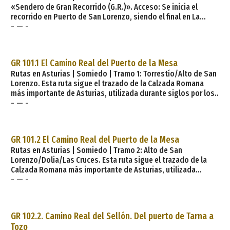
«Sendero de Gran Recorrido (G.R.)». Acceso: Se inicia el
recorrido en Puerto de San Lorenzo, siendo el final en La
- — -
Bustariega Distancia: 9 km Dificultad: Baja Duración
aproximada: 3 h Itinerario: Puerto de San Lorenzo - Campa
Cueiro - La Bustariega. Descripción de la ruta. La ruta parte
del puerto de San Lorenzo (1.394 m), alcanzable éste desde el
GR 101.1 El Camino Real del Puerto de la Mesa
pueblo somedano de La Riera, tras 11 km
Rutas en Asturias | Somiedo | Tramo 1: Torrestío/Alto de San
Lorenzo. Esta ruta sigue el trazado de la Calzada Romana
más importante de Asturias, utilizada durante siglos por los
- — -
vaqueiros de alzada en su trashumancia anual y en general,
como uno de los mejores trazados para comunicar Castilla y
León con Asturias. Lleno de historia y etnografía, el tramo 1
sigue un trazado de crestas entre brañas con cabañas de
GR 101.2 El Camino Real del Puerto de la Mesa
cubierta vegetal por el Parque Natu
Rutas en Asturias | Somiedo | Tramo 2: Alto de San
Lorenzo/Dolia/Las Cruces. Esta ruta sigue el trazado de la
Calzada Romana más importante de Asturias, utilizada
- — -
durante siglos por los vaqueiros de alzada en su
trashumancia anual y en general, como uno de los mejores
trazados para comunicar Castilla y León con Asturias. Lleno
de historia y etnografía, el tramo 1 sigue un trazado de
GR 102.2. Camino Real del Sellón. Del puerto de Tarna a
crestas entre brañas con cabañas de cubierta vegetal por el
Tozo
Parque Na