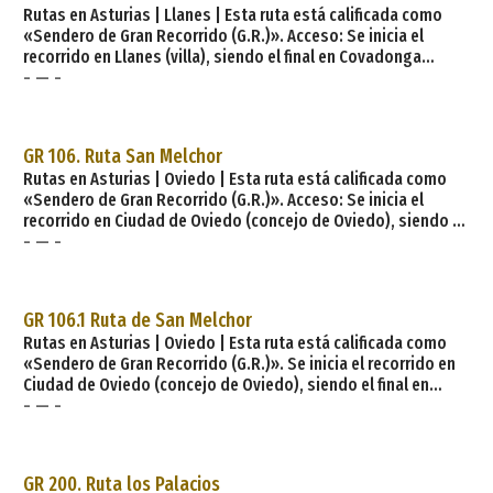
Rutas en Asturias | Llanes | Esta ruta está calificada como
«Sendero de Gran Recorrido (G.R.)». Acceso: Se inicia el
recorrido en Llanes (villa), siendo el final en Covadonga
- — -
(concejo de Cangas de Onís) Distancia: 43,6 km Dificultad:
Media Itinerario: Llanes (capital del concejo de Llanes), Poo
(Llanes), Porrúa (Llanes), Piedra (Llanes), Lledías (Llanes),
Rioseco (Llanes), Vibaño (Llanes), Los Callejos (Llanes),
GR 106. Ruta San Melchor
Riocaliente (Llanes), Mestas
Rutas en Asturias | Oviedo | Esta ruta está calificada como
«Sendero de Gran Recorrido (G.R.)». Acceso: Se inicia el
recorrido en Ciudad de Oviedo (concejo de Oviedo), siendo el
- — -
final en Cortes (concejo de Quirós) Distancia: 56 km 600 m
Dificultad: Media Desnivel: 1.850 m, subida; bajada, 1.210 m
Duración aproximada: 18 h Itinerario: Oviedo (capital del
concejo de Oviedo), Latores (Oviedo), Ayones (Oviedo), El
GR 106.1 Ruta de San Melchor
Llagú (Oviedo), Sienra (Oviedo)
Rutas en Asturias | Oviedo | Esta ruta está calificada como
«Sendero de Gran Recorrido (G.R.)». Se inicia el recorrido en
Ciudad de Oviedo (concejo de Oviedo), siendo el final en
- — -
Cortes (concejo de Quirós) Distancia: 52 km Dificultad: Media
Desnivel: 1.670 m, subida; bajada, 1.050 m Duración
aproximada: 15 h 30 min Descripción de la ruta. La ruta
comienza en la ciudad de Oviedo, capital del Principado de
GR 200. Ruta los Palacios
Asturias. A la puerta de la parroquia