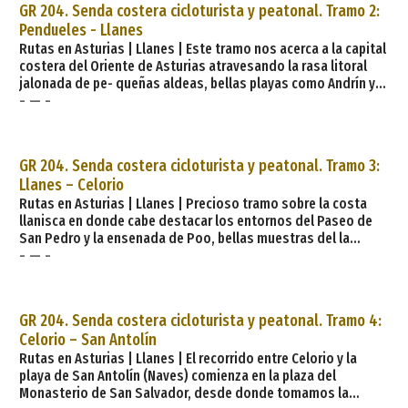
GR 204. Senda costera cicloturista y peatonal. Tramo 2:
kilométrica, y en cruces y desviaciones la dir
Pendueles - Llanes
Rutas en Asturias | Llanes | Este tramo nos acerca a la capital
costera del Oriente de Asturias atravesando la rasa litoral
jalonada de pe- queñas aldeas, bellas playas como Andrín y
- — -
Ballota y acogedores paisajes rurales. Descripción. En
Pendueles, a unos 100 m de la Iglesia románica de S. Acisclo
parte la senda en dirección O entre prados hasta pasar el
arroyo Novales donde al poco encontraremos un área
GR 204. Senda costera cicloturista y peatonal. Tramo 3:
recreativa cercana a la playa de Vidiago.
Llanes – Celorio
Rutas en Asturias | Llanes | Precioso tramo sobre la costa
llanisca en donde cabe destacar los entornos del Paseo de
San Pedro y la ensenada de Poo, bellas muestras del la
- — -
eterna lucha que mantienen los acantilados calizos y el mar
Cantábrico. Descripción. Comienza en el Paseo de San Pedro
de la villa de Llanes, una pasarela de césped sobre el
acantilado que enmarca la embocadura del puerto de Llanes y
GR 204. Senda costera cicloturista y peatonal. Tramo 4:
que nos permite disfrutar de una gran panorámica de l
Celorio – San Antolín
Rutas en Asturias | Llanes | El recorrido entre Celorio y la
playa de San Antolín (Naves) comienza en la plaza del
Monasterio de San Salvador, desde donde tomamos la