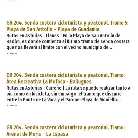
- — -
dirección oeste, bordeando la playa de Las Cámaras para
enlazar seguidamente con la playa de Palombina y luego
coger la carretera LLN-9 que va a la localidad de Barro. A lo
largo de éste tramo semi urbano podemos admirar la gran
GR 204. Senda costera cicloturista y peatonal. Tramo 5:
belleza de las Playas de Borizu, La Tayada y Troenzo. Una vez
Playa de San Antolín – Playa de Guadamía
en
Rutas en Asturias | Llanes | En la Playa de San Antolín de
Bedón, es donde comienza el último tramo de senda costera
que nos llevará al límite con el vecino municipio de
- — -
Ribadesella. Comenzamos caminando sobre un voladizo
paralelo al FEVE, atravesamos la línea ferroviaria por un paso
inferior y ya nos dirigimos hacia los acantilados que bordean
la Ería de Villahormes. Pasamos muy cerca de la Playa interior
GR 204. Senda costera cicloturista y peatonal. Tramo:
de «Gulpiyuri»;despu
Área Recreativa La Mofosa - Bañugues
Rutas en Asturias | Carreño | La ruta se puede realizar tanto a
pie como en bicicleta, sin embargo, el tramo que discurre
entre la Punta de La Vaca y el Parque-Playa de Moniello
- — -
presenta escaleras. Una buena opción es llevar la comida y
hacer parada en cualquiera de las áreas recreativas que le
ofrece esta senda costera. Descripción. Ruta que sigue la
línea de la costa oriental del Paisaje Protegido de Cabo
GR 204. Senda costera cicloturista y peatonal. Tramo:
Peñas. Se encuentra dentro del Consorcio Sen
Arenal de Morís – La Espasa