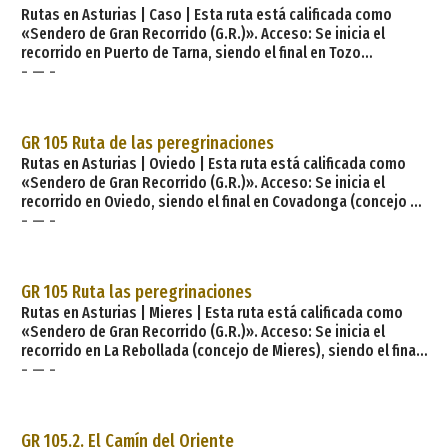
Rutas en Asturias | Caso | Esta ruta está calificada como
«Sendero de Gran Recorrido (G.R.)». Acceso: Se inicia el
recorrido en Puerto de Tarna, siendo el final en Tozo
- — -
Distancia: 39 km Dificultad: Media Duración aproximada: 9 h
Itinerario: Tozo (concejo de Caso), Puerto de Tarna (Caso),
Tarna (Caso), Pendones (Caso), Bezanes (Caso), Soto (Caso),
Campo de Caso (capital del concejo de Caso), Govezanes
GR 105 Ruta de las peregrinaciones
(Caso). Descripción de la ruta. Comienza la rut
Rutas en Asturias | Oviedo | Esta ruta está calificada como
«Sendero de Gran Recorrido (G.R.)». Acceso: Se inicia el
recorrido en Oviedo, siendo el final en Covadonga (concejo de
- — -
Cangas de Onís) Distancia: 107,6 km Dificultad: Media
Itinerario: Covadonga (Oviedo), El Caldero (Oviedo), Molledo
(Siero), Gradátila (Nava), Puente Miera (Piloña), Fresnedal
(Piloña), Omedal (Piloña), La Gallera (Piloña), Rozapanera
GR 105 Ruta las peregrinaciones
(Piloña), Espina
Rutas en Asturias | Mieres | Esta ruta está calificada como
«Sendero de Gran Recorrido (G.R.)». Acceso: Se inicia el
recorrido en La Rebollada (concejo de Mieres), siendo el final
- — -
en Covadonga (concejo de Oviedo) Distancia: 12 km Dificultad:
Media Duración aproximada: 5 h Itinerario: La Rebollada
(Mieres), La Mortera (Oviedo), Tudela Veguín (Oviedo), La
Pandiella (Oviedo), Box (Oviedo), Aviño (Oviedo), La Grandota
GR 105.2. El Camín del Oriente
(Oviedo). Concejos: Mieres y Ov