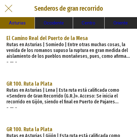
Senderos de gran recorrido
Asturias
Occidente
Centro
Oriente
El Camino Real del Puerto de la Mesa
Rutas en Asturias | Somiedo | Entre otras muchas cosas, la
venida de los romanos supuso la ruptura en gran medida del
aislamiento de los pueblos montañeses, pues, como afirma
- — -
Francisco Diego, todos los pasos naturales de la cordillera
Cantábrica, de sur a norte y de este a oeste, cobraron vida
después de la conquista. Aquellos extranjeros no se
conformaron con emplear los pasos de comunicación natural
GR 100. Ruta la Plata
entre las montañas heredados de los autóctono
Rutas en Asturias | Lena | Esta ruta está calificada como
«Sendero de Gran Recorrido (G.R.)». Acceso: Se inicia el
recorrido en Gijón, siendo el final en Puerto de Pajares
- — -
Distancia: 104 km Dificultad: Media Duración aproximada: 32 h
Itinerario: Está previsto para realizar en 7 etapas con finales
en: Puente de los Fierros, Pola de Lena, Mieres, Oviedo,
Lugones, Serín y Gijón. Localidades de paso: Pajares (Lena),
GR 100. Ruta la Plata
Puente de los Fierros
Rutas en Asturias | Gijón | Esta ruta está calificada como