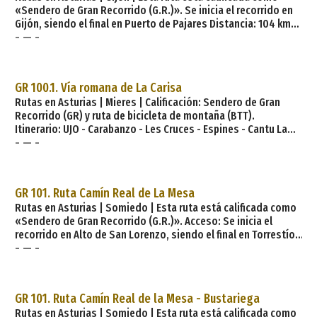
«Sendero de Gran Recorrido (G.R.)». Se inicia el recorrido en
Gijón, siendo el final en Puerto de Pajares Distancia: 104 km
- — -
Dificultad: Media Duración aproximada: 32 h Itinerario: Está
previsto para realizar en 7 etapas con finales en: Puente de
los Fierros, Pola de Lena, Mieres, Oviedo, Lugones, Serín y
Gijón. Localidades de paso: Pajares (Lena), Puente de los
GR 100.1. Vía romana de La Carisa
Fierros (Lena),
Rutas en Asturias | Mieres | Calificación: Sendero de Gran
Recorrido (GR) y ruta de bicicleta de montaña (BTT).
Itinerario: UJO - Carabanzo - Les Cruces - Espines - Cantu La
- — -
Róbliga - Cochá El Acíu - Pertiechu La Boya - Cuaña Fierros -
Propinde - Pendilla - BUSDONGO (León). El itinerario más
cómodo, no obstante, arranca en Busdongo, localidad
leonesa provista de estación ferroviaria de Renfe. Recorrido:
GR 101. Ruta Camín Real de La Mesa
42 km para senderistas
Rutas en Asturias | Somiedo | Esta ruta está calificada como
«Sendero de Gran Recorrido (G.R.)». Acceso: Se inicia el
recorrido en Alto de San Lorenzo, siendo el final en Torrestío
- — -
Distancia: 20 km y 500 m Dificultad: Media Duración
aproximada: 7 h Itinerario: Alto de San Lorenzo - Alto La
Magdalena - Braña La Mesa - Torrestío. Descripción de la ruta.
El Alto de San Lorenzo se sitúa sobre la divisoria de los
GR 101. Ruta Camín Real de la Mesa - Bustariega
concejos de Teverga y S
Rutas en Asturias | Somiedo | Esta ruta está calificada como