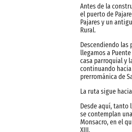
Antes de la constr
el puerto de Pajar
Pajares y un antig
Rural.
Descendiendo las p
llegamos a Puente d
casa parroquial y 
continuando hacia
prerrománica de San
La ruta sigue haci
Desde aquí, tanto l
se contemplan unas
Monsacro, en el que
XIII.