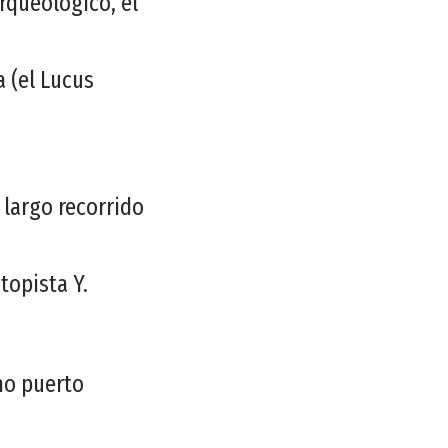
Arqueológico, el
a (el Lucus
 largo recorrido
topista Y.
no puerto