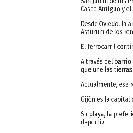
San Julián de los P
Casco Antiguo y el 
Desde Oviedo, la a
Asturum de los ro
El ferrocarril cont
A través del barrio
que une las tierras
Actualmente, ese re
Gijón es la capital
Su playa, la prefe
deportivo.