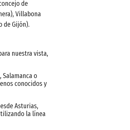
 concejo de
nera), Villabona
o de Gijón).
ara nuestra vista,
s, Salamanca o
menos conocidos y
esde Asturias,
tilizando la línea