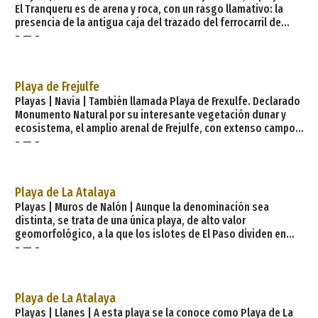
El Tranqueru es de arena y roca, con un rasgo llamativo: la
presencia de la antigua caja del trazado del ferrocarril de
- — -
FEVE, ahora reconvertida en una Vía Verde y situada encima de
la playa. Con la marea alta son varias calas pequeñas que
hacen una playa grande con la marea baja. El acceso más
directo a la playa se realiza desde la Ciudad de Vacaciones de
Playa de Frejulfe
Perlora, tomando la senda que s
Playas | Navia | También llamada Playa de Frexulfe. Declarado
Monumento Natural por su interesante vegetación dunar y
ecosistema, el amplio arenal de Frejulfe, con extenso campo
- — -
de dunas, está próximo al pueblo del mismo nombre, así
como a la localidad pesquera de Puerto de Vega (Veiga), que
la ha «adoptado» como propia. Las fuertes corrientes a que
se ve sometida obligan a ser precavidos a la hora del baño.
Playa de La Atalaya
Caracterís
Playas | Muros de Nalón | Aunque la denominación sea
distinta, se trata de una única playa, de alto valor
geomorfológico, a la que los islotes de El Paso dividen en
- — -
dos: a la mitad oriental se la conoce como La Atalaya, y a la
occidental como La Cazonera, que aún muestra la polea para
subir el ocle al pie del acantilado. Características generales:
Longitud playa: 350 metros Anchura media: 30 metros Grado
Playa de La Atalaya
ocupación: Medio Grado urbanizació
Playas | Llanes | A esta playa se la conoce como Playa de La