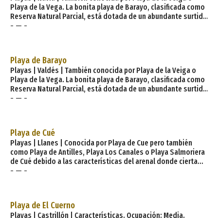
Playa de la Vega. La bonita playa de Barayo, clasificada como
Reserva Natural Parcial, está dotada de un abundante surtido
- — -
de dunas y marismas —albergue de una diversificada
avifauna— de gran valor ecológico y paisajístico, además de
un copioso entorno de matorrales, bosques, acantilados,
etc. Es una de las playas más bonitas de toda Asturias y es
Playa de Barayo
objeto de estudio
Playas | Valdés | También conocida por Playa de la Veiga o
Playa de la Vega. La bonita playa de Barayo, clasificada como
Reserva Natural Parcial, está dotada de un abundante surtido
- — -
de dunas y marismas —albergue de una diversificada
avifauna— de gran valor ecológico y paisajístico, además de
un copioso entorno de matorrales, bosques, acantilados,
etc. Es una de las playas más bonitas de toda Asturias y es
Playa de Cué
objeto de estudio
Playas | Llanes | Conocida por Playa de Cue pero también
como Playa de Antilles, Playa Los Canales o Playa Salmoriera
de Cué debido a las características del arenal donde cierta
- — -
zonas tienen nombre propio pero desconocido para la
mayoría excepto los lugareños. La playa de Cue asume la
tipología de una concha con tómbolo, enlazada a la Islona o
isla Grande por medio de una franja de arena. Cuando la
Playa de El Cuerno
marea está baja, se torna
Playas | Castrillón | Características. Ocupación: Media.