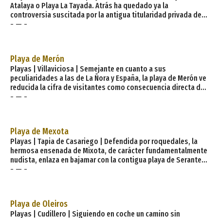
Atalaya o Playa La Tayada. Atrás ha quedado ya la
controversia suscitada por la antigua titularidad privada de
- — -
esta apacible y primorosa playa, situada en el lado oeste de
la punta de Castro Troenzo, que cuenta con mirador. Es la
playa ideal para grupos de amigos bulliciosos pues está lo
suficientemente alejada de lo urbano como para no molestar
Playa de Merón
y lo suficientemente alejada para miradas indiscr
Playas | Villaviciosa | Semejante en cuanto a sus
peculiaridades a las de La Ñora y España, la playa de Merón ve
reducida la cifra de visitantes como consecuencia directa de
- — -
la complicación que entraña llegar a ella. Debido a las
vulneraciones sufridas por el mar anteriormente, el río Merón,
que desemboca en esta playa, queda prácticamente
«descolgado». Se acostumbra a practicar el nudismo.
Playa de Mexota
Características generales
Playas | Tapia de Casariego | Defendida por roquedales, la
hermosa ensenada de Mixota, de carácter fundamentalmente
nudista, enlaza en bajamar con la contigua playa de Serantes.
- — -
Playa muy tranquila y poco concurrida. Se accede desde la N-
634 dirigiéndose hasta Villamil. Características generales:
Longitud playa: 240 metros Anchura media: 60 metros Grado
ocupación: Medio Grado urbanización: Aislada Paseo
Playa de Oleiros
marítimo: Tipo de playa: Composición:
Playas | Cudillero | Siguiendo en coche un camino sin