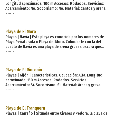
Longitud aproximada: 100 m Accesos: Rodados. Servicios:
Aparcamiento: No. Socorrismo: No. Material: Cantos y arena.
- — -
Color: Oscuro. Forma: Concha. Desembocadura fluvial:
Ninguna. Entorno: Residencial. Atractivos: Paisajísticos y
recreativos. Peligrosidad: Media. Descripción. Al pie de la
saliente roca de La Peñona, que se interpone entre ésta y la
Playa de El Moro
de Salinas, El Cuerno es un arenal q
Playas | Navia | Esta playa es conocida por los nombres de
Playa Peñafurada o Playa del Moro. Colindante con la del
pueblo de Navia es una playa de arena gruesa oscura que
- — -
presenta un grado medio de ocupación. Características
generales: Longitud playa: 200 metros Anchura media: 15
metros Grado ocupación: Medio Grado urbanización:
Semiurbana Paseo marítimo: Tipo de playa: Composición:
Playa de El Rinconín
Arena Condiciones baño: Fuerte oleaje Zo
Playas | Gijón | Características. Ocupación: Alta. Longitud
aproximada: 130 m Accesos: Rodados. Servicios:
Aparcamiento: Sí. Socorrismo: Sí. Material: Arena y grava.
- — -
Color: Tostado. Forma: Concha. Desembocadura fluvial:
Ninguna. Entorno: Urbano. Atractivos: Turísticos.
Peligrosidad: Media. Descripción. La playa de El Rinconín se
halla al final de de la Playa Los Mayanes (tras unos 1200
Playa de El Tranqueru
metros de pedrero que algunos dicen se trat
Playas | Carreño | Situada entre Xivares y Perlora, la playa de