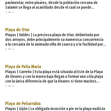
pavimentar, entre pinares, desde la población cercana de
Salamir se llega al acantilado desde el cual se puede
- — -
contemplar la gran ensenada de Oleiros —con forma de
concha y custodiada por verticales acantilados—, refugio,
entre las puntas de Mal Perro —al oeste—, y la Cavona —al
este— de la playa homónima, cuyos accesos peatonales
Playa de Otur
compiten en belleza con la misma. Cara
Playas | Valdés | La preciosa playa de Otur, delimitada por
dos arroyos, debe principalmente su numerosa concurrencia
a la cercanía de la animada villa de Luarca y a la facilidad para
- — -
llegar a ella. Galardonada con la bandera azul de la Unión
Europea, su belleza la empaña, parcialmente, un conjunto de
viviendas levantadas inadecuadamente sobre la misma.
Características generales: Longitud playa: 600 metros
Playa de Peña María
Anchura media: 180 metros Grado ocupac
Playas | Carreño | Esta playa está situada al Este de la Playa
de Xivares y con la marea baja llegan a formar una sóla playa
con la única diferencia de que la Xivares si tiene muchos
- — -
servicios y esta ninguno. En su parte oriental se encuantra lo
que queda de la Playa de Aboño. Una capital que es Villa de
Olímpicos, tradición conservera y marinera, la devoción al
Cristo, la inspiración clariniana, la pintura, la escultura, las
Playa de Peñarrubia
coloristas paneras,
Playas | Gijón | La obligada incursión a pie en la playa nudista