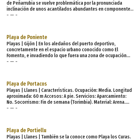
de Peñarrubia se vuelve problemática por la pronunciada
inclinación de unos acantilados abundantes en componentes
- — -
fósiles. Características generales: Longitud playa: 550
metros Anchura media: 15 metros Grado ocupación: Alto
Grado urbanización: Semiurbana Paseo marítimo: Tipo de
playa: Composición: Grava / Arena Condiciones baño: Oleaje
Playa de Poniente
moderado
Playas | Gijón | En los aledaños del puerto deportivo,
concretamente en el espacio urbano conocido como El
Fomento, e invadiendo lo que fuera una zona de ocupación
- — -
astillera, se ha creado en época reciente la playa artificial de
Poniente. Características generales: Longitud playa: 500
metros Anchura media: 70 metros Grado ocupación: Alto
Grado urbanización: Urbana Paseo marítimo: Tipo de playa:
Playa de Portacos
Composición: Arena Condicione
Playas | Llanes | Características. Ocupación: Media. Longitud
aproximada: 60 m Accesos: A pie. Servicios: Aparcamiento:
No. Socorrismo: Fin de semana (Torimbia). Material: Arena.
- — -
Color: Blanquecino. Forma: Concha. Desembocadura fluvial:
Ninguna. Entorno: Rural. Tipo de playa: Oleaje medio.
Atractivos: Recreativos. Peligrosidad: Media. Descripción.
Niembro es punto de partida para acceder a la hermosa playa
Playa de Portiellu
nudista de Portacos. Se encuentra a continu
Playas | Llanes | También se la conoce como Playa los Curas.