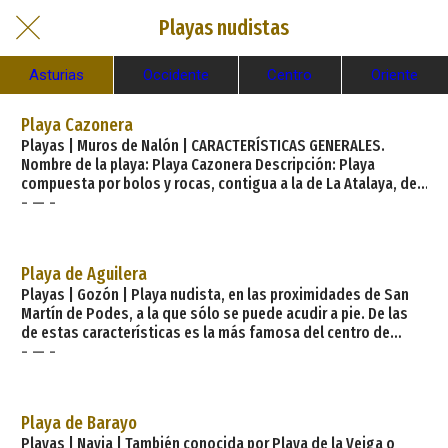
Playas nudistas
Asturias
Occidente
Centro
Oriente
Playa Cazonera
Playas | Muros de Nalón | CARACTERÍSTICAS GENERALES.
Nombre de la playa: Playa Cazonera Descripción: Playa
compuesta por bolos y rocas, contigua a la de La Atalaya, de
- — -
la que la separan unos islotes, llamados «El Paso». No ofrece
equipamiento alguno. Longitud: 350 metros Anchura: 30
metros Variación de la anchura: Mucha Grado de ocupación:
Medio Grado de urbanización: Aislada Paseo marítimo: No
Playa de Aguilera
Fachada del litoral: Acantilado Tipo d
Playas | Gozón | Playa nudista, en las proximidades de San
Martín de Podes, a la que sólo se puede acudir a pie. De las
de estas características es la más famosa del centro de
- — -
Asturias, con la ventaja de su cercanía a Luanco, capital del
concejo, núcleo de animada «movida» veraniega.
Características generales: Longitud playa: 380 metros
Anchura media: 65 metros Grado ocupación: Bajo Grado
Playa de Barayo
urbanización: Aislad
Playas | Navia | También conocida por Playa de la Veiga o