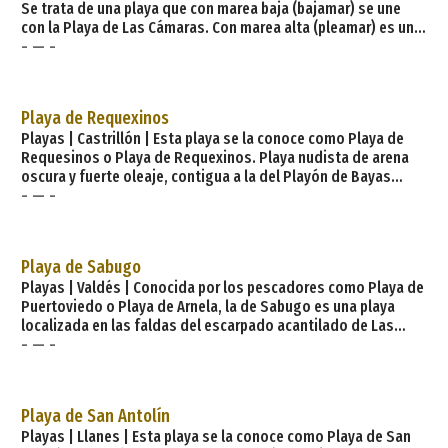
Se trata de una playa que con marea baja (bajamar) se une
con la Playa de Las Cámaras. Con marea alta (pleamar) es una
- — -
playa independiente con sus propios accesos. Se accede a
través de un muro que han derribado del propio monasterio
(de ahí recibe el nombre ya que era utilizada por los
sacerdotes). Dado las playas que tiene cerca es muy poco
Playa de Requexinos
concurrida. Las playas de Palombina y la d
Playas | Castrillón | Esta playa se la conoce como Playa de
Requesinos o Playa de Requexinos. Playa nudista de arena
oscura y fuerte oleaje, contigua a la del Playón de Bayas
- — -
(Monumento Natural) y rodeada de montes cubiertos de
vegetación. No tiene ningún tipo de equipamiento.
Características generales: Longitud playa: 200 metros
Anchura media: 70 metros Grado ocupación: medio Grado
Playa de Sabugo
urbanización: Aislada Paseo marítimo: No Tipo de pl
Playas | Valdés | Conocida por los pescadores como Playa de
Puertoviedo o Playa de Arnela, la de Sabugo es una playa
localizada en las faldas del escarpado acantilado de Las
- — -
Crucianas. Su situación y lo complicado de su acceso —a pie
por un estrecho sendero— la hace ser un lugar poco
frecuentado por bañistas. Características generales:
Longitud playa: 200 metros Anchura media: 55 metros Grado
Playa de San Antolín
ocupación: Bajo Grado urbanización:
Playas | Llanes | Esta playa se la conoce como Playa de San