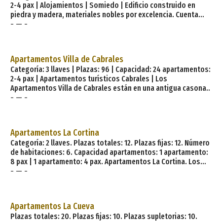
2-4 pax | Alojamientos | Somiedo | Edificio construido en
recepción y sala de desayunos. La finca, cerrada de muro de
piedra y madera, materiales nobles por excelencia. Cuenta
piedra
- — -
con maravillosos ventanales desde los que se puede ver este
entorno inigualable. Nuestros apartamentos conservan el
encanto del paisaje agreste combinado con la modernidad y
el confort de nuestros días. En la decoración hemos utilizado
Apartamentos Villa de Cabrales
madera, cretonas, forja, yute, bambú, etc., dando a cada uno
Categoría: 3 llaves | Plazas: 96 | Capacidad: 24 apartamentos:
de ellos un ambiente personal y único. Capacidad. 7
2-4 pax | Apartamentos turísticos Cabrales | Los
Apartamentos Villa de Cabrales están en una antigua casona
- — -
restaurada en 2006, respetando el tipismo de las
construcciones tradicionales de la zona. Con fachada de
piedra, el interior combina, de manera armónica, la
decoración rústica con el equipamiento más moderno. Sit
Apartamentos La Cortina
Categoría: 2 llaves. Plazas totales: 12. Plazas fijas: 12. Número
de habitaciones: 6. Capacidad apartamentos: 1 apartamento:
8 pax | 1 apartamento: 4 pax. Apartamentos La Cortina. Los
- — -
Apartamentos La Cor ...
Apartamentos La Cueva
Plazas totales: 20. Plazas fijas: 10. Plazas supletorias: 10.