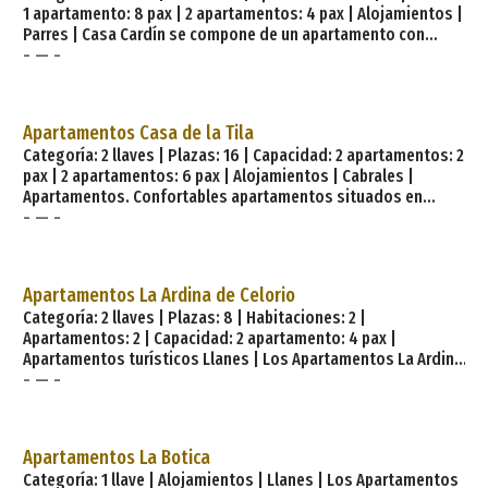
1 apartamento: 8 pax | 2 apartamentos: 4 pax | Alojamientos |
pocos kilómetros de la
Parres | Casa Cardín se compone de un apartamento con
- — -
capacidad para 8 personas (no tiene que por qué ser ocupada
en su totalidad, a partir de 2). Tiene 4 habitaciones dobles,
cocina, salón, baño y aseo, y otros dos apartamentos de 4
plazas cada uno. Están situados en Sobrepiedra, aldea del
Apartamentos Casa de la Tila
concejo o municipio asturiano de Parres en la que destaca la
Categoría: 2 llaves | Plazas: 16 | Capacidad: 2 apartamentos: 2
capilla de San Bartolomé (antigua leprosería del monasterio
pax | 2 apartamentos: 6 pax | Alojamientos | Cabrales |
de San Pedr
Apartamentos. Confortables apartamentos situados en
- — -
Arenas de Cabrales, localidad de los Picos de Europa. Su
ubicación en el interior de la montaña y su arquitectura
tradicional los convierte en ideales para su descanso.
Nuestros apartamentos fueron rehabilitados en el año 2003.
Apartamentos La Ardina de Celorio
Plazas. La casa dispone de apartamentos de 2, 4 plazas y
Categoría: 2 llaves | Plazas: 8 | Habitaciones: 2 |
dúplex de 6 plazas. Instalaciones y servicios. En los
Apartamentos: 2 | Capacidad: 2 apartamento: 4 pax |
apartamentos Casa de la Tila podrá
Apartamentos turísticos Llanes | Los Apartamentos La Ardina
- — -
están situados en la localidad costera de Celorio, a 4 km de
Llanes, puerta turística del Oriente Asturiano y punto
estratégico por su proximidad a numerosos lugares de
interés tanto de Asturias como de la vecina Cantabria. Se
Apartamentos La Botica
encuentran ubicados dentro
Categoría: 1 llave | Alojamientos | Llanes | Los Apartamentos