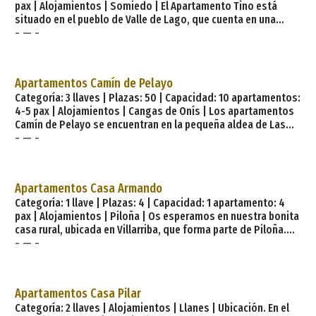
pax | Alojamientos | Somiedo | El Apartamento Tino está
situado en el pueblo de Valle de Lago, que cuenta en una
- — -
población de 124 habitantes, a 1.200 metros de altitud,
enclavado en el Parque Natural de Somiedo, declarado
Reserva de la Biosfera por la UNESCO, y en el que
encontramos grandes bosques, lagos y cumbres que, en
Apartamentos Camín de Pelayo
alguno casos, superan los 2.000 metros de altitud. El
Categoría: 3 llaves | Plazas: 50 | Capacidad: 10 apartamentos:
apartamento consta de un salón- cocina completamente
4-5 pax | Alojamientos | Cangas de Onís | Los apartamentos
equipada y con una chimenea de le&
Camín de Pelayo se encuentran en la pequeña aldea de Las
- — -
Rozas, a 4 km de Cangas de Onís (capital del concejo o
municipio del mismo nombre y primera capital del Reino de
Asturias), y su jardín está bañado directamente por el río
Sella. Se trata de una construcción nueva, pero inspirada en
Apartamentos Casa Armando
la arquitectura tradicional. Los 10 apartamentos, todos de
Categoría: 1 llave | Plazas: 4 | Capacidad: 1 apartamento: 4
planta baja, se articulan en torno a un gran
pax | Alojamientos | Piloña | Os esperamos en nuestra bonita
casa rural, ubicada en Villarriba, que forma parte de Piloña.
- — -
Cuenta con espacio para 4 personas, que podréis dormir en
sus 2 dormitorios dobles. Es una buena oportunidad para
familias y conocer esta zona asturiana. El edificio se divide en
3 pisos, en los que podréis encontrar repartidas sus
Apartamentos Casa Pilar
diferentes estancias. Alrededor hay una amplia zona natural,
Categoría: 2 llaves | Alojamientos | Llanes | Ubicación. En el
con praderas y muchos árboles. Podréis