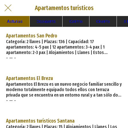
Apartamentos turísticos
Asturias
Occidente
Centro
Oriente
3 
Apartamentos San Pedro
Categoría: 2 llaves | Plazas: 136 | Capacidad: 17
apartamentos: 4-5 pax | 12 apartamentos: 3-4 pax | 1
apartamento: 2-3 pax | Alojamientos | Llanes | Estos
- — -
apartamentos están situados en el centro de la villa de
Llanes, entre el Paseo Marítimo de San Pedro y la playa del
Sablón, a pocos metros de la Muralla Medieval y de los
«Cubos de la Memoria» y a muy pocos kilómetros del Campo
Apartamentos El Brezu
de Golf y de los Picos de Europa. Este impresionante entorno
Apartamentos El Brezu es un nuevo negocio familiar sencillo y
natural da lugar a numerosas alternativas para el disfrute del
moderno totalmente equipado todos ellos con terraza
tiempo libre. En un ambiente de fiesta y folclore, podrá
privada que se encuentra en un entorno rural y a tan sólo dos
- — -
kilómetros de Cangas de Onis a donde puedes ir andando por
una bonita senda a l
Apartamentos turísticos Santana
Categoría: 2 llaves | Plazas: 15 | Alojamientos | Llanes | Los