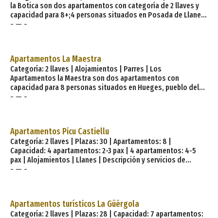
la Botica son dos apartamentos con categoría de 2 llaves y
capacidad para 8+;4 personas situados en Posada de Llanes,
- — -
pueblo del concejo o municipio asturiano de Llanes que está
muy próximo (9 km) de Llanes capital y a tan sólo 20 km de
Ribadesella (capital municipal), tradicional punto de llegada
del famoso Descenso Internacional del Río Sella. Cada
Apartamentos La Maestra
apartamento consta de una pequeña sala de e
Categoría: 2 llaves | Alojamientos | Parres | Los
Apartamentos la Maestra son dos apartamentos con
capacidad para 8 personas situados en Hueges, pueblo del
- — -
concejo o municipio asturiano de Parres que está muy
próximo (tan sólo 4 km) a la villa de Arriondas (capital
municipal), tradicional punto de salida del famoso Descenso
Internacional del Río Sella. Cada apartamento consta de
Apartamentos Picu Castiellu
salón-cocina, dos habitaciones —una matrimonial y otra de
Categoría: 2 llaves | Plazas: 30 | Apartamentos: 8 |
dos camas— y ba
Capacidad: 4 apartamentos: 2-3 pax | 4 apartamentos: 4-5
pax | Alojamientos | Llanes | Descripción y servicios de
- — -
Apartamentos Picu Castiellu. Se encuentra ubicado en el
pueblo de La Galguera en el concejo de Llanes y a 2,5 km del
centro de la Villa llanisca. El complejo consta de tres
edificios, dos de ellos acogen los ocho apartamentos todos
Apartamentos turísticos La Güérgola
adosados y en planta baja, con una habitación en bajo
Categoría: 2 llaves | Plazas: 28 | Capacidad: 7 apartamentos:
cubierta por apartamento. El tercer edificio alberga la