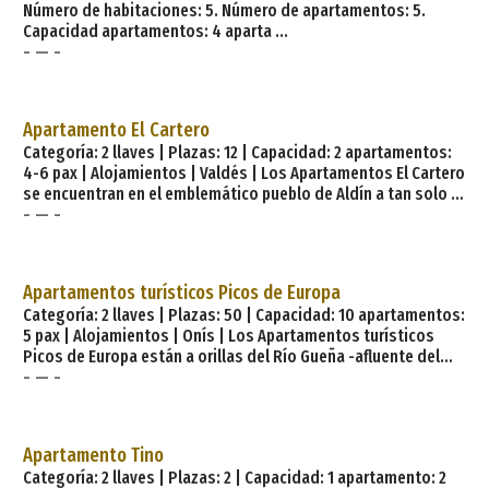
Número de habitaciones: 5. Número de apartamentos: 5.
Capacidad apartamentos: 4 aparta ...
- — -
Apartamento El Cartero
Categoría: 2 llaves | Plazas: 12 | Capacidad: 2 apartamentos:
4-6 pax | Alojamientos | Valdés | Los Apartamentos El Cartero
se encuentran en el emblemático pueblo de Aldín a tan solo 2
- — -
Km. de Luarca capital del concejo de Valdés, situado en la
costa occidental de Asturias, y a un paso del bello valle de
Paredes. La casa dispone de 2 apartamentos con la categoría
de dos llaves y capacidad para 10 personas con servicio de
Apartamentos turísticos Picos de Europa
parque infantil, recepción y parking. Apartamento 1. Los
Categoría: 2 llaves | Plazas: 50 | Capacidad: 10 apartamentos:
Apartamentos El Cartero cuentan con dos
5 pax | Alojamientos | Onís | Los Apartamentos turísticos
Picos de Europa están a orillas del Río Gueña -afluente del
- — -
Sella-rodeados de bosques, al pie de la ladera norte del
macizo montañoso occidental de los Picos de Europa y
dentro del complejo del Camping Picos de Europa,
compartiendo los servicios que éste tiene. Los Apartamentos
Apartamento Tino
Picos de Europa están totalmente equipados, en un entorno
Categoría: 2 llaves | Plazas: 2 | Capacidad: 1 apartamento: 2
natural y tranquilo. Son 10 apartamentos iguales c