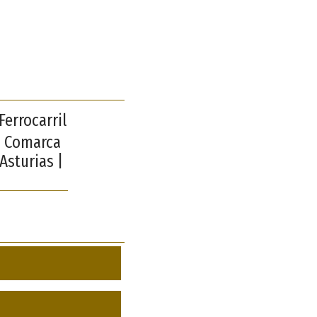
errocarril
 | Comarca
Asturias |