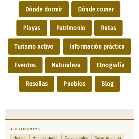
Dónde dormir
Dónde comer
Playas
Patrimonio
Rutas
Turismo activo
Información práctica
Eventos
Naturaleza
Etnografía
Reseñas
Pueblos
Blog