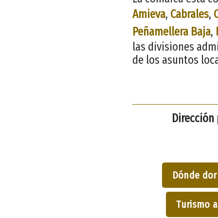
Amieva
,
Cabrales
,
Peñamellera Baja
,
las divisiones adm
de los asuntos loc
Dirección 
Dónde dor
Turismo a