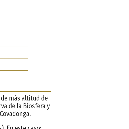
s de más altitud de
rva de la Biosfera y
 Covadonga.
. En este caso: