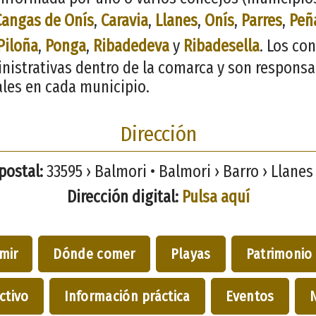
Cangas de Onís
,
Caravia
,
Llanes
,
Onís
,
Parres
,
Peñ
Piloña
,
Ponga
,
Ribadedeva
y
Ribadesella
. Los co
inistrativas dentro de la comarca y son responsa
ales en cada municipio.
Dirección
postal:
33595 › Balmori • Balmori › Barro › Llanes 
Dirección digital:
Pulsa aquí
mir
Dónde comer
Playas
Patrimonio
ctivo
Información práctica
Eventos