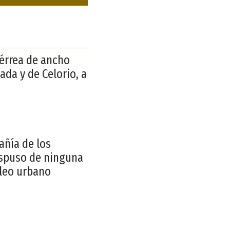
férrea de ancho
da y de Celorio, a
añía de los
dispuso de ninguna
cleo urbano