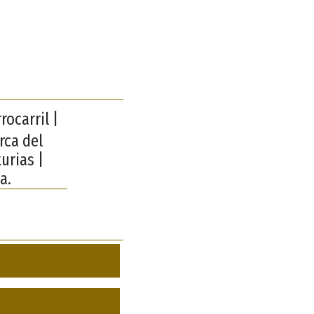
ocarril |
rca del
urias |
a.