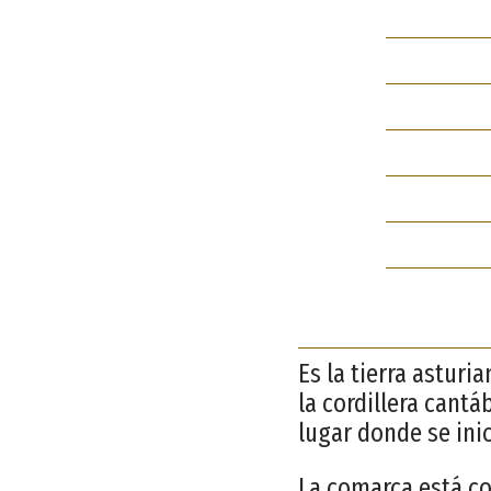
Es la tierra asturi
la cordillera cantá
lugar donde se ini
La comarca está co