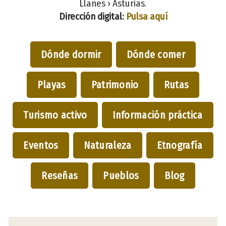
Llanes › Asturias.
Dirección digital:
Pulsa aquí
Dónde dormir
Dónde comer
Playas
Patrimonio
Rutas
Turismo activo
Información práctica
Eventos
Naturaleza
Etnografía
Reseñas
Pueblos
Blog