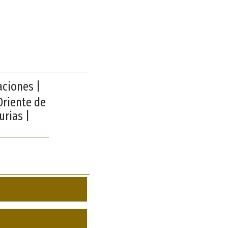
aciones |
 Oriente de
urias |