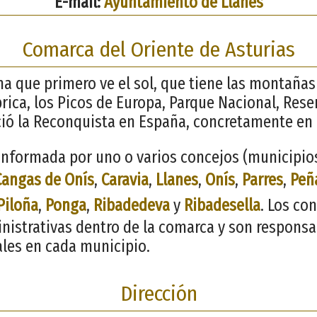
E-mail:
Ayuntamiento de Llanes
Comarca del Oriente de Asturias
ana que primero ve el sol, que tiene las montaña
brica, los Picos de Europa, Parque Nacional, Rese
ció la Reconquista en España, concretamente en
nformada por uno o varios concejos (municipios)
Cangas de Onís
,
Caravia
,
Llanes
,
Onís
,
Parres
,
Peñ
Piloña
,
Ponga
,
Ribadedeva
y
Ribadesella
. Los co
inistrativas dentro de la comarca y son responsa
ales en cada municipio.
Dirección