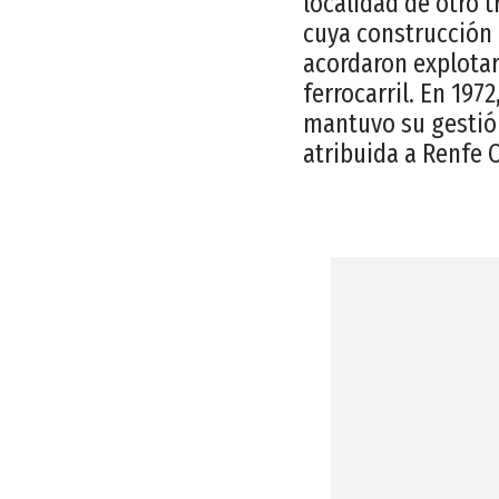
localidad de otro 
cuya construcción 
acordaron explotar
ferrocarril. En 197
mantuvo su gestión
atribuida a Renfe O