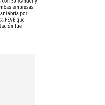
s con Santander y
 Ambas empresas
Cantabria por
ica FEVE que
tación fue