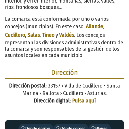
interior, y en el interior, montañas, sierras, valles,
ríos, frondosos bosques…
La comarca está conformada por uno o varios
concejos (municipios). En este caso:
Allande
,
Cudillero
,
Salas
,
Tineo
y
Valdés
. Los concejos
representan las divisiones administrativas dentro de
la comarca y son responsables de la gestión de los
asuntos locales en cada municipio.
Dirección
Dirección postal:
33157 › Villa de Cudillero • Santa
Marina › Ballota › Cudillero › Asturias.
Dirección digital:
Pulsa aquí
Dónde dormir
Dónde comer
Playas
•
•
•