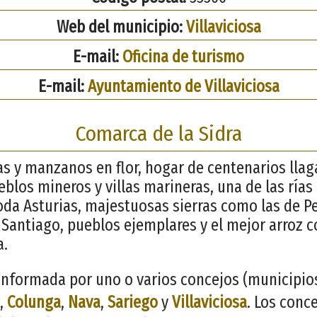
Web del municipio:
Villaviciosa
E-mail:
Oficina de turismo
E-mail:
Ayuntamiento de Villaviciosa
Comarca de la Sidra
s y manzanos en flor, hogar de centenarios llaga
eblos mineros y villas marineras, una de las ría
oda Asturias, majestuosas sierras como las de P
Santiago, pueblos ejemplares y el mejor arroz co
a.
nformada por uno o varios concejos (municipios)
,
Colunga
,
Nava
,
Sariego
y
Villaviciosa
. Los conc