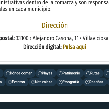
inistrativas dentro de la comarca y son responsa
ales en cada municipio.
Dirección
postal:
33300 › Alejandro Casona, 11 • Villaviciosa 
Dirección digital:
Pulsa aquí
Dónde comer
Playas
Patrimonio
Rutas
•
•
•
•
•
a
Eventos
Naturaleza
Etnografía
Reseñas
•
•
•
•