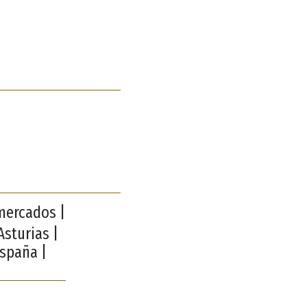
mercados |
Asturias |
España |