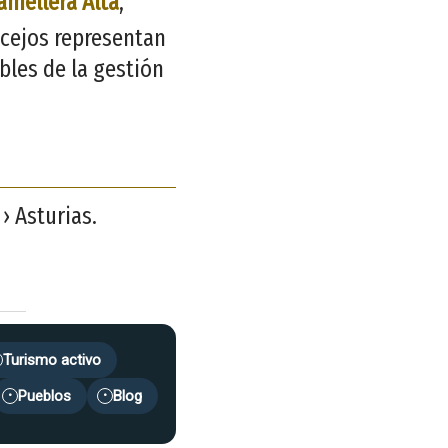
amellera Alta
,
ncejos representan
bles de la gestión
› Asturias.
Turismo activo
Pueblos
Blog
•
•