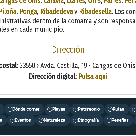
Cangas de Onís
,
Caravia
,
Llanes
,
Onís
,
Parres
,
Peñ
Piloña
,
Ponga
,
Ribadedeva
y
Ribadesella
. Los co
inistrativas dentro de la comarca y son responsa
ales en cada municipio.
Dirección
postal:
33550 › Avda. Castilla, 19 • Cangas de Onís 
Dirección digital:
Pulsa aquí
Dónde comer
Playas
Patrimonio
Rutas
•
•
•
•
•
a
Eventos
Naturaleza
Etnografía
Reseñas
•
•
•
•