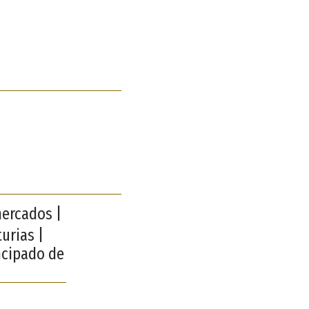
mercados |
urias |
ncipado de