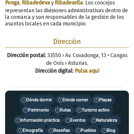
Ponga
,
Ribadedeva
y
Ribadesella
. Los concejos
representan las divisiones administrativas dentro de
la comarca y son responsables de la gestión de los
asuntos locales en cada municipio.
Dirección
Dirección postal:
33550 › Av. Covadonga, 13 • Cangas
de Onís › Asturias.
Dirección digital:
Pulsa aquí
Dónde dormir
Dónde comer
Playas
•
•
•
Patrimonio
Rutas
Turismo activo
•
•
•
Información práctica
Eventos
Naturaleza
•
•
•
Etnografía
Reseñas
Pueblos
Blog
•
•
•
•