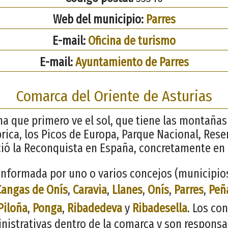
Web del municipio:
Parres
E-mail:
Oficina de turismo
E-mail:
Ayuntamiento de Parres
Comarca del Oriente de Asturias
ana que primero ve el sol, que tiene las montaña
brica, los Picos de Europa, Parque Nacional, Rese
ció la Reconquista en España, concretamente en
nformada por uno o varios concejos (municipios)
Cangas de Onís
,
Caravia
,
Llanes
,
Onís
,
Parres
,
Peñ
Piloña
,
Ponga
,
Ribadedeva
y
Ribadesella
. Los co
inistrativas dentro de la comarca y son responsa