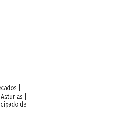
rcados |
 Asturias |
ncipado de