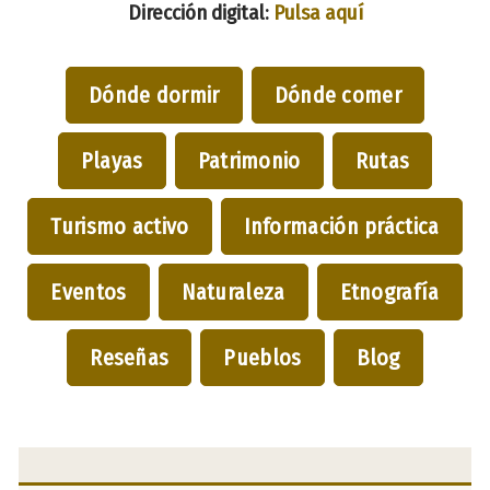
Dirección digital:
Pulsa aquí
Dónde dormir
Dónde comer
Playas
Patrimonio
Rutas
Turismo activo
Información práctica
Eventos
Naturaleza
Etnografía
Reseñas
Pueblos
Blog