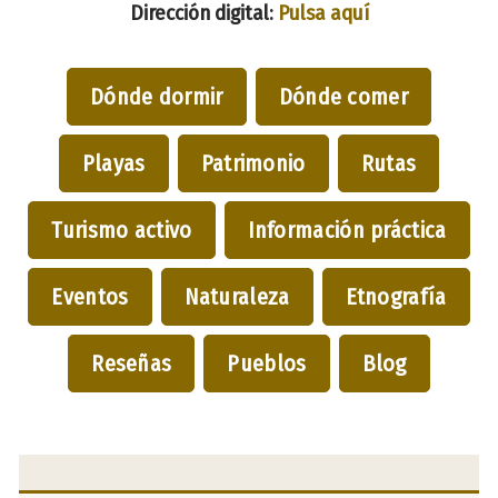
Dirección digital:
Pulsa aquí
Dónde dormir
Dónde comer
Playas
Patrimonio
Rutas
Turismo activo
Información práctica
Eventos
Naturaleza
Etnografía
Reseñas
Pueblos
Blog