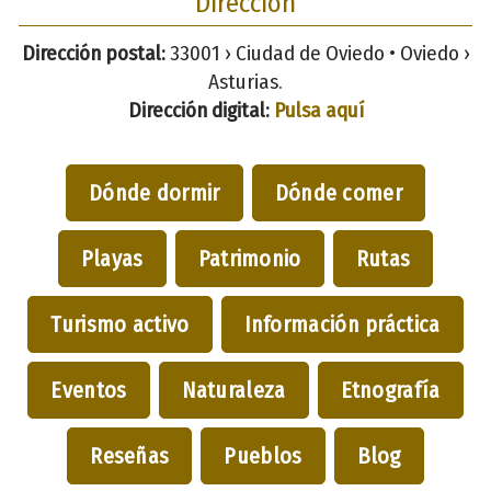
Dirección
Dirección postal:
33001 › Ciudad de Oviedo • Oviedo ›
Asturias.
Dirección digital:
Pulsa aquí
Dónde dormir
Dónde comer
Playas
Patrimonio
Rutas
Turismo activo
Información práctica
Eventos
Naturaleza
Etnografía
Reseñas
Pueblos
Blog