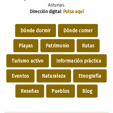
Asturias.
Dirección digital:
Pulsa aquí
Dónde dormir
Dónde comer
Playas
Patrimonio
Rutas
Turismo activo
Información práctica
Eventos
Naturaleza
Etnografía
Reseñas
Pueblos
Blog