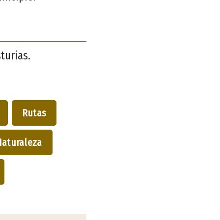
turias.
Rutas
Naturaleza