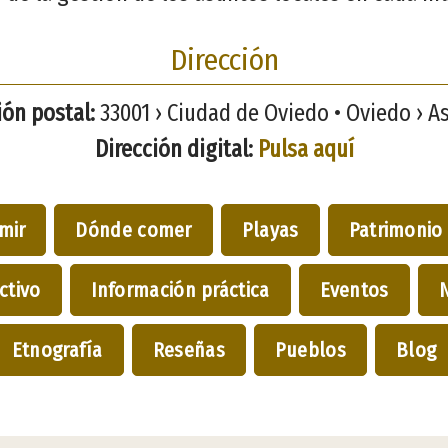
Dirección
ión postal:
33001 › Ciudad de Oviedo • Oviedo › As
Dirección digital:
Pulsa aquí
mir
Dónde comer
Playas
Patrimonio
ctivo
Información práctica
Eventos
Etnografía
Reseñas
Pueblos
Blog