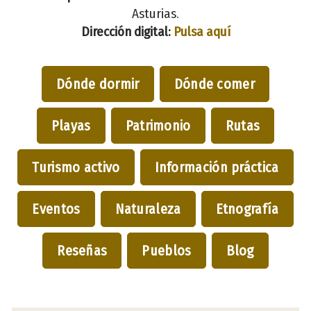
Asturias.
Dirección digital:
Pulsa aquí
Dónde dormir
Dónde comer
Playas
Patrimonio
Rutas
Turismo activo
Información práctica
Eventos
Naturaleza
Etnografía
Reseñas
Pueblos
Blog