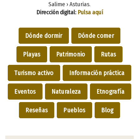
Salime › Asturias.
Dirección digital:
Pulsa aquí
Dónde dormir
Dónde comer
Playas
Patrimonio
Rutas
Turismo activo
Información práctica
Eventos
Naturaleza
Etnografía
Reseñas
Pueblos
Blog