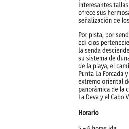
interesantes talla
ofrece sus hermosa
señalización de los
Por pista, por send
edi cios perteneci
la senda desciend
su sistema de duna
de la playa, el ca
Punta La Forcada y 
extremo oriental de
panorámica de la ce
La Deva y el Cabo V
Horario
5 – 6 horas ida.