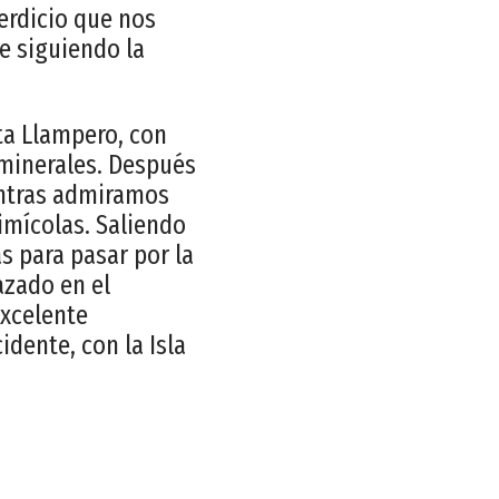
erdicio que nos
e siguiendo la
nta Llampero, con
 minerales. Después
entras admiramos
imícolas. Saliendo
s para pasar por la
azado en el
excelente
idente, con la Isla