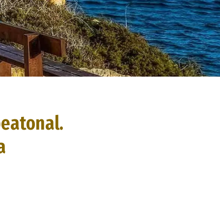
peatonal.
a