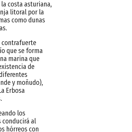
la costa asturiana,
a litoral por la
temas como dunas
as.
l contrafuerte
cío que se forma
auna marina que
existencia de
 diferentes
rande y moñudo),
La Erbosa
.
eando los
 conducirá al
os hórreos con