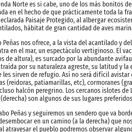
enda Norte es si cabe, uno de los más bonitos de 
da en el hecho de que prácticamente toda la franj
declarada Paisaje Protegido, al albergar ecosis
ntilados, hábitat de gran cantidad de aves marin
 Peñas nos ofrece, a la vista del acantilado y de
tra en el mar, un espectáculo vertiginoso. El va
os de altura), es surcado por la abundante avif
traída por su naturaleza agreste, su latitud y la 
 les sirven de refugio. Así no será difícil avistar
as (reidoras, patiamarillas, etc), cormoranes (g
cluso halcón peregrino. Los cercanos islotes de 
n (derecha) son algunos de sus lugares preferidos
bo Peñas y seguiremos un sendero que va bord
desembocar en un camino (a la derecha) que nos
 al atravesar el pueblo podremos observar algun