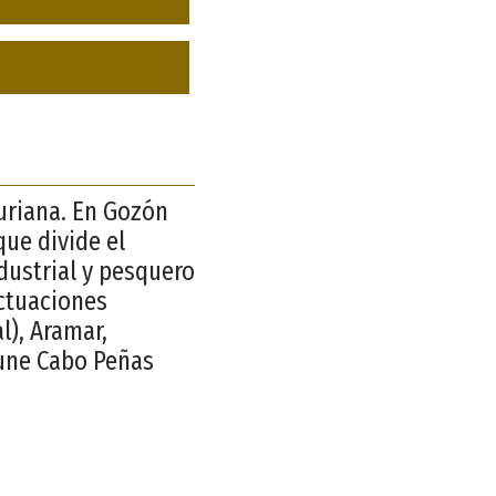
turiana. En Gozón
que divide el
dustrial y pesquero
actuaciones
l), Aramar,
 une Cabo Peñas