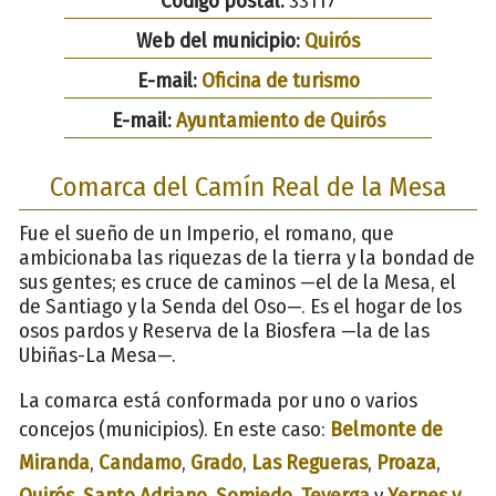
Código postal:
33117
Web del municipio:
Quirós
E-mail:
Oficina de turismo
E-mail:
Ayuntamiento de Quirós
Comarca del Camín Real de la Mesa
Fue el sueño de un Imperio, el romano, que
ambicionaba las riquezas de la tierra y la bondad de
sus gentes; es cruce de caminos —el de la Mesa, el
de Santiago y la Senda del Oso—. Es el hogar de los
osos pardos y Reserva de la Biosfera —la de las
Ubiñas-La Mesa—.
La comarca está conformada por uno o varios
concejos (municipios). En este caso:
Belmonte de
Miranda
,
Candamo
,
Grado
,
Las Regueras
,
Proaza
,
Quirós
,
Santo Adriano
,
Somiedo
,
Teverga
y
Yernes y