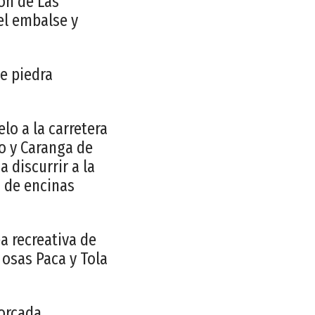
ón de Las
el embalse y
de piedra
lo a la carretera
o y Caranga de
 discurrir a la
a de encinas
a recreativa de
 osas Paca y Tola
orcada.