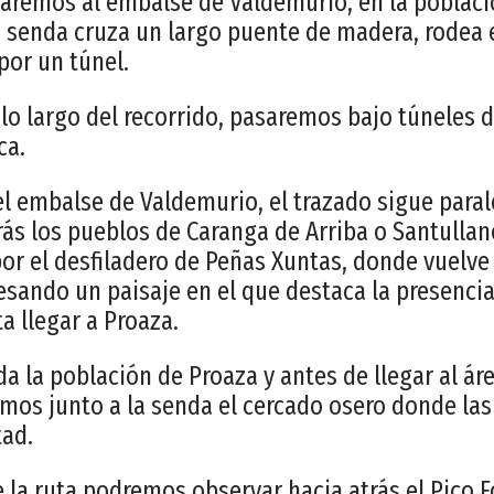
garemos al embalse de Valdemurio, en la poblaci
 senda cruza un largo puente de madera, rodea 
or un túnel.
 lo largo del recorrido, pasaremos bajo túneles 
ca.
l embalse de Valdemurio, el trazado sigue parale
rás los pueblos de Caranga de Arriba o Santullan
or el desfiladero de Peñas Xuntas, donde vuelve a
avesando un paisaje en el que destaca la presenci
ta llegar a Proaza.
 la población de Proaza y antes de llegar al áre
mos junto a la senda el cercado osero donde las
tad.
 la ruta podremos observar hacia atrás el Pico F