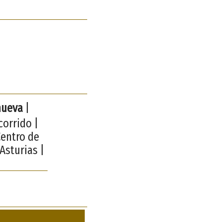
anueva
|
corrido |
Centro de
Asturias |