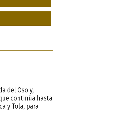
da del Oso y,
 que continúa hasta
a y Tola, para