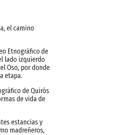
pa, el camino
eo Etnográfico de
el lado izquierdo
 del Oso, por donde
a etapa.
ográfico de Quirós
formas de vida de
ntes estancias y
como madreñeros,