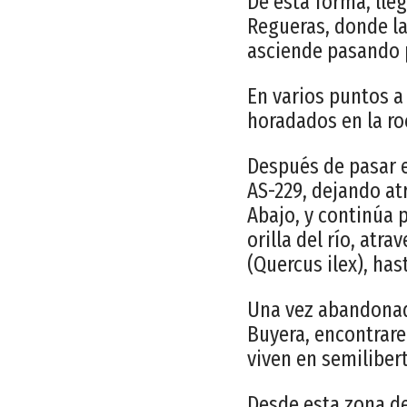
De esta forma, lle
Regueras, donde la
asciende pasando p
En varios puntos a
horadados en la ro
Después de pasar e
AS-229, dejando at
Abajo, y continúa p
orilla del río, atr
(Quercus ilex), has
Una vez abandonada
Buyera, encontrare
viven en semiliber
Desde esta zona de