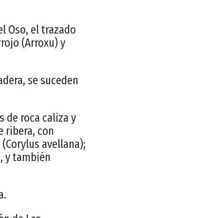
l Oso, el trazado
rrojo (Arroxu) y
madera, se suceden
s de roca caliza y
 ribera, con
 (Corylus avellana);
, y también
a.