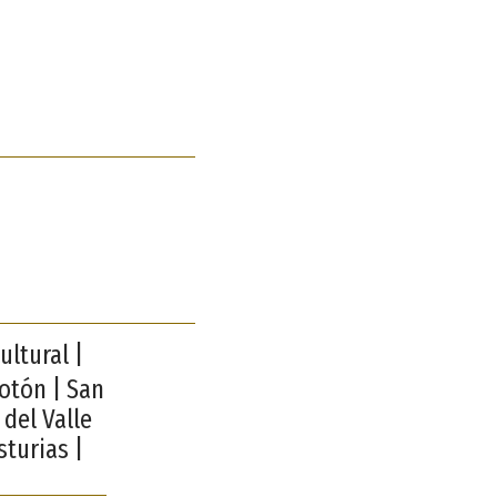
ultural |
Sotón | San
 del Valle
sturias |