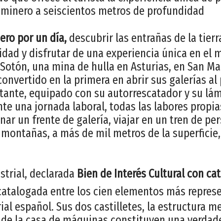
 minero a seiscientos metros de profundidad
ero por un día,
descubrir las entrañas de la tierr
dad y disfrutar de una experiencia única en el 
 Sotón, una mina de hulla en Asturias, en San Ma
convertido en la primera en abrir sus galerías al
itante, equipado con su autorrescatador y su lá
nte una jornada laboral, todas las labores propia
nar un frente de galería, viajar en un tren de pe
 montañas, a más de mil metros de la superficie,
strial, declarada
Bien de Interés Cultural con ca
catalogada entre los cien elementos más represe
al español. Sus dos castilletes, la estructura m
io de la casa de máquinas constituyen una verdade