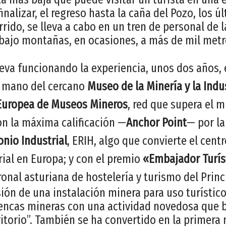
inalizar, el regreso hasta la caña del Pozo, los ú
rrido, se lleva a cabo en un tren de personal de
 bajo montañas, en ocasiones, a más de mil metro
leva funcionando la experiencia, unos dos años, 
a mano del cercano
Museo de la Minería y la Indu
Europea de Museos Mineros
, red que supera el mi
on la máxima calificación —
Anchor Point
— por la
nio Industrial
, ERIH, algo que convierte el cent
rial en Europa; y con el premio
«Embajador Turíst
onal asturiana de hostelería y turismo del Princi
ón de una instalación minera para uso turístico 
encas mineras con una actividad novedosa que be
itorio”. También se ha convertido en la primer