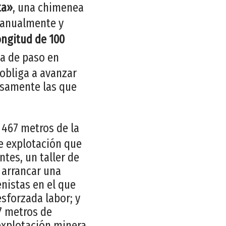
ta»
, una chimenea
 manualmente y
ongitud de 100
ia de paso en
 obliga a avanzar
cisamente las que
 467 metros de la
 de explotación que
ntes, un taller de
y arrancar una
enistas en el que
sforzada labor; y
57 metros de
 explotación minera