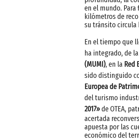
en el mundo. Para f
kilómetros de reco
su tránsito circula
En el tiempo que l
ha integrado, de l
(MUMI)
, en la
Red 
sido distinguido c
Europea de Patrimo
del turismo indust
2017»
de OTEA, patr
acertada reconversi
apuesta por las cu
económico del terr