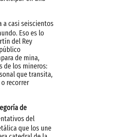
a a casi seiscientos
mundo. Eso es lo
rtín del Rey
 público
mpara de mina,
s de los mineros:
rsonal que transita,
 o recorrer
tegoría de
ntativos del
etálica que los une
ra catedral de la