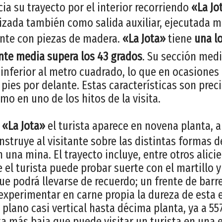
nicia su trayecto por el interior recorriendo
«La Jo
ilizada también como salida auxiliar, ejecutada
nte con piezas de madera.
«La Jota»
tiene
una l
nte media supera los 43 grados
. Su sección med
inferior al metro cuadrado, lo que en ocasiones
 pies por delante. Estas características son pre
mo en uno de los hitos de la visita.
r
«La Jota»
el turista aparece en novena planta, a
e instruye al visitante sobre las distintas formas
una mina. El trayecto incluye, entre otros alicie
 el turista puede probar suerte con el martillo 
ue podrá llevarse de recuerdo; un frente de barr
xperimentar en carne propia la dureza de esta e
 plano casi vertical hasta décima planta, ya a 5
ta más baja que puede visitar un turista en una