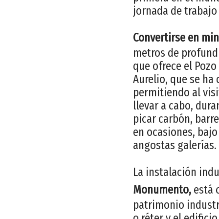
jornada de trabajo
Convertirse en min
metros de profundi
que ofrece el Pozo
Aurelio, que se ha 
permitiendo al vis
llevar a cabo, dura
picar carbón, barre
en ocasiones, bajo
angostas galerías.
La instalación indu
Monumento,
está 
patrimonio industri
o réter y el edific