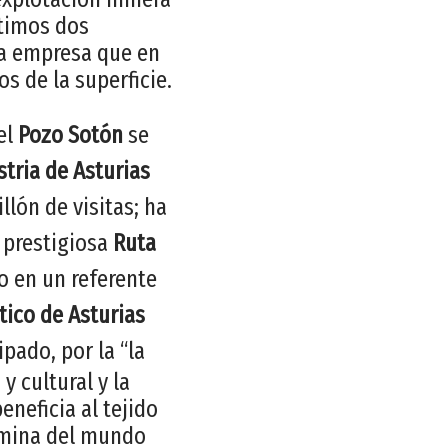
ltimos dos
 la empresa que en
s de la superficie.
el
Pozo Sotón
se
stria de Asturias
llón de visitas; ha
 prestigiosa
Ruta
ro en un referente
ico de Asturias
pado, por la “la
y cultural y la
neficia al tejido
a mina del mundo