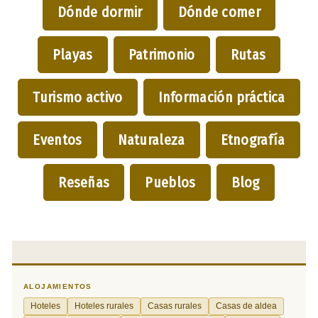
Dónde dormir
Dónde comer
Playas
Patrimonio
Rutas
Turismo activo
Información práctica
Eventos
Naturaleza
Etnografía
Reseñas
Pueblos
Blog