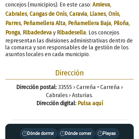
concejos (municipios). En este caso:
Amieva
,
Cabrales
,
Cangas de Onís
,
Caravia
,
Llanes
,
Onís
,
Parres
,
Peñamellera Alta
,
Peñamellera Baja
,
Piloña
,
Ponga
,
Ribadedeva
y
Ribadesella
. Los concejos
representan las divisiones administrativas dentro de
la comarca y son responsables de la gestión de los
asuntos locales en cada municipio.
Dirección
Dirección postal:
33555 › Carreña • Carreña ›
Cabrales › Asturias.
Dirección digital:
Pulsa aquí
Dónde dormir
Dónde comer
Playas
•
•
•