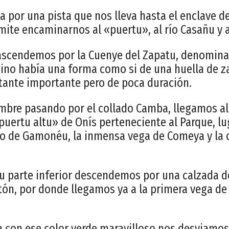
a por una pista que nos lleva hasta el enclave de
ite encaminarnos al «puertu», al río Casañu y a
ascendemos por la Cuenye del Zapatu, denomina
ino había una forma como si de una huella de za
tante importante pero de poca duración.
umbre pasando por el collado Camba, llegamos al
puertu altu» de Onís perteneciente al Parque, l
o de Gamonéu, la inmensa vega de Comeya y la c
su parte inferior descendemos por una calzada d
tón, por donde llegamos ya a la primera vega de
sta con ese color verde maravilloso nos desviam