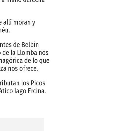
 allí moran y
néu.
entes de Belbín
o de la Llomba nos
magórica de lo que
za nos ofrece.
ributan los Picos
tico lago Ercina.