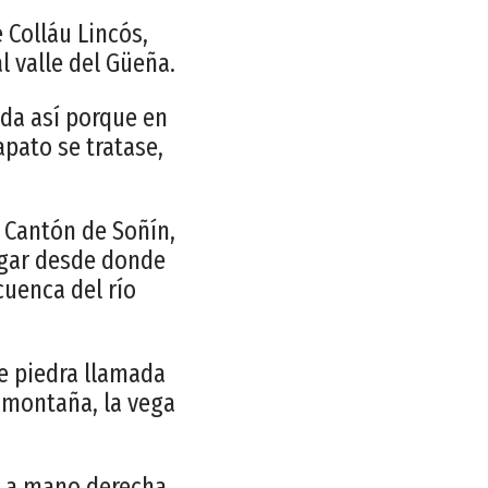
 Colláu Lincós,
l valle del Güeña.
da así porque en
pato se tratase,
 Cantón de Soñín,
ugar desde donde
uenca del río
e piedra llamada
 montaña, la vega
os a mano derecha