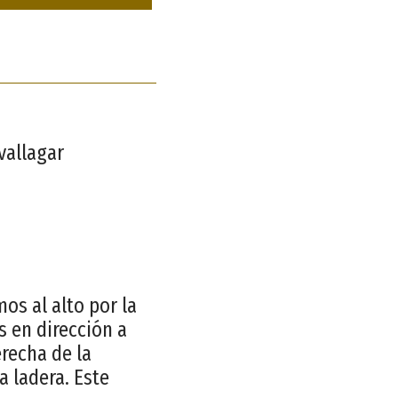
evallagar
os al alto por la
s en dirección a
recha de la
a ladera. Este