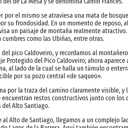
l del de La Mesa y se denomina Camín Francés.
r por el mismo se atraviesa una mata de bosque
por su frondosidad. En un momento de reposo, al 
divisa un paisaje de montaña realmente atractivo
 cumbres como las Ubiñas, entre otras.
 del pico Caldoveiro, y recordamos al montañer
aje Protegido del Pico Caldoveiro; ahora aparece 
a, al lado de la cual se halla un túmulo o enter
ible por su pozo central «de saqueo».
a por la traza del camino claramente visible, y 
 encuentran restos constructivos junto con los 
 del Alto Santiago.
 al Alto de Santiago, llegamos a un complejo lac
do Lagos de la Barrera. Aquí también encontra