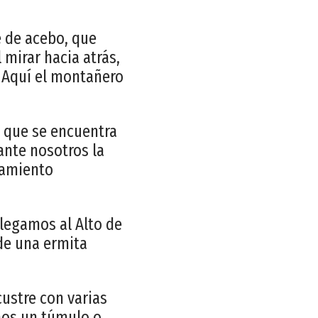
 de acebo, que
mirar hacia atrás,
. Aquí el montañero
o que se encuentra
ante nosotros la
ramiento
llegamos al Alto de
de una ermita
ustre con varias
mos un túmulo o