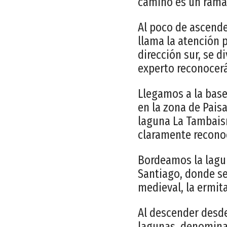
camino es un rama
Al poco de ascende
llama la atención 
dirección sur, se 
experto reconocerá
Llegamos a la base
en la zona de Pais
laguna La Tambaisn
claramente reconoc
Bordeamos la lagun
Santiago, donde se
medieval, la ermita
Al descender desde
lagunas, denomina