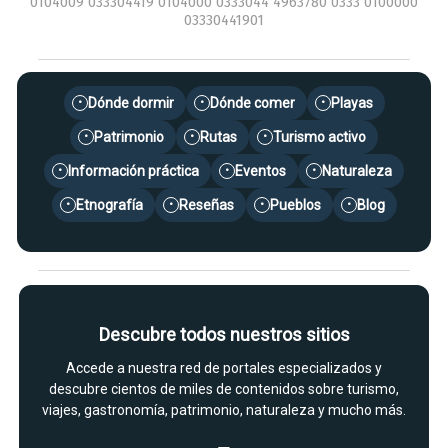
0104009 033304419 0104000 0333044 4963780 0333 0100000
03330441901
Dónde dormir
Dónde comer
Playas
•
•
•
Patrimonio
Rutas
Turismo activo
•
•
•
Información práctica
Eventos
Naturaleza
•
•
•
Etnografía
Reseñas
Pueblos
Blog
•
•
•
•
Descubre todos nuestros sitios
Accede a nuestra red de portales especializados y
descubre cientos de miles de contenidos sobre turismo,
viajes, gastronomía, patrimonio, naturaleza y mucho más.