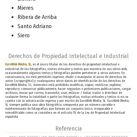
Mieres
Ribera de Arriba
Santo Adriano
Siero
Derechos de Propiedad Intelectual e Industrial
EuroWeb Media, SL
, es el único titular de los derechos de propiedad intelectual e
industrial de las fotografías, visitas virtuales y textos que muestra en sus sitios web,
ocasionalmente algunos textos y fotografías pueden pertenecer a otros autores. En
consecuencia, no está permitido suprimir, eludir o manipular el aviso de derechos de
autor («copyright») y cualesquiera otros datos de identificación de los derechos de
EuroWeb Media, S.L. Asimismo está prohibido modificar, copiar, reutilizar, explotar,
reproducir, comunicar públicamente, hacer segundas o posteriores publicaciones, cargar
archivos, enviar por correo, transmitir, usar, enlazar / linkar, tratar o distribuir de
cualquier forma la totalidad o parte las fotografías, visitas virtuales y textos si no se
cuenta con la autorización expresa y por escrito de EuroWeb Media, SL. EuroWeb Media,
SL siempre publica una obra fotográfica compuesta por un número variable e
indeterminado de fotografías que forman un conjunto único, inseparable e
inmodificable como se considera en el artículo 10 de la Ley de Propiedad Intelectual
española.
Referencia