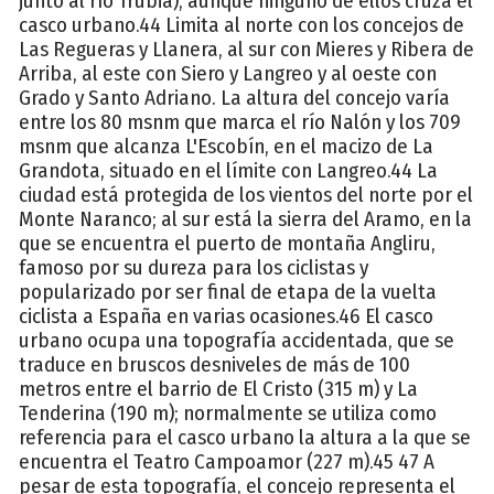
junto al río Trubia), aunque ninguno de ellos cruza el
casco urbano.44 Limita al norte con los concejos de
Las Regueras y Llanera, al sur con Mieres y Ribera de
Arriba, al este con Siero y Langreo y al oeste con
Grado y Santo Adriano. La altura del concejo varía
entre los 80 msnm que marca el río Nalón y los 709
msnm que alcanza L'Escobín, en el macizo de La
Grandota, situado en el límite con Langreo.44 La
ciudad está protegida de los vientos del norte por el
Monte Naranco; al sur está la sierra del Aramo, en la
que se encuentra el puerto de montaña Angliru,
famoso por su dureza para los ciclistas y
popularizado por ser final de etapa de la vuelta
ciclista a España en varias ocasiones.46 El casco
urbano ocupa una topografía accidentada, que se
traduce en bruscos desniveles de más de 100
metros entre el barrio de El Cristo (315 m) y La
Tenderina (190 m); normalmente se utiliza como
referencia para el casco urbano la altura a la que se
encuentra el Teatro Campoamor (227 m).45 47 A
pesar de esta topografía, el concejo representa el