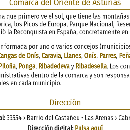
Comarca del Oriente de Asturias
ana que primero ve el sol, que tiene las montaña
brica, los Picos de Europa, Parque Nacional, Rese
ció la Reconquista en España, concretamente en
nformada por uno o varios concejos (municipios)
Cangas de Onís
,
Caravia
,
Llanes
,
Onís
,
Parres
,
Peñ
Piloña
,
Ponga
,
Ribadedeva
y
Ribadesella
. Los co
inistrativas dentro de la comarca y son responsa
ales en cada municipio.
Dirección
l:
33554 › Barrio del Castañeu • Las Arenas › Cabr
Dirección digital:
Pulsa aquí