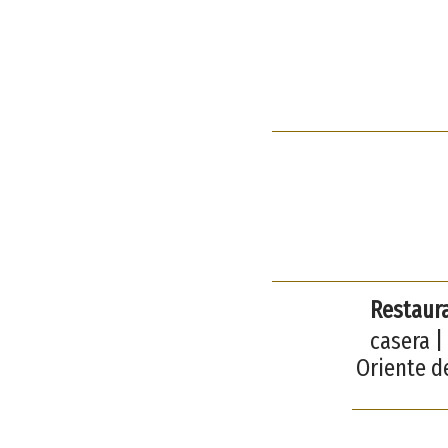
Restaur
casera |
Oriente d