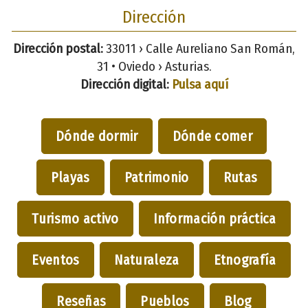
Dirección
Dirección postal:
33011 › Calle Aureliano San Román,
31 • Oviedo › Asturias.
Dirección digital:
Pulsa aquí
Dónde dormir
Dónde comer
Playas
Patrimonio
Rutas
Turismo activo
Información práctica
Eventos
Naturaleza
Etnografía
Reseñas
Pueblos
Blog